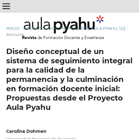
INICIO
/
ARCHIVOS
/
VOL. 1 NÚM. 2 (2023): AULA PYAHU, 1(2)
/
Artículos
Diseño conceptual de un
sistema de seguimiento integral
para la calidad de la
permanencia y la culminación
en formación docente inicial:
Propuestas desde el Proyecto
Aula Pyahu
Carolina Dohmen
Universidad Nacional de Asunción