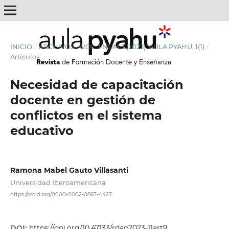
INICIO
/
ARCHIVOS
/
VOL. 1 NÚM. 1 (2023): AULA PYAHU, 1(1)
/
Artículos
Necesidad de capacitación
docente en gestión de
conflictos en el sistema
educativo
Ramona Mabel Gauto Villasanti
Universidad Iberoamericana
https://orcid.org/0000-0002-0867-4427
DOI:
https://doi.org/10.47133/rdap2023-11art9