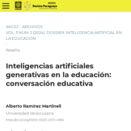
INICIO
/
ARCHIVOS
/
VOL. 5 NÚM. 2 (2024): DOSSIER: INTELIGENCIA ARTIFICIAL EN
LA EDUCACIÓN
/
Reseña
Inteligencias artificiales
generativas en la educación:
conversación educativa
Alberto Ramírez Martinell
Universidad Veracruzana
https://orcid.org/0000-0003-2370-4994