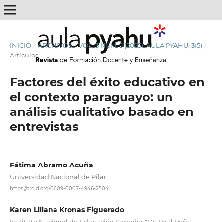
INICIO
/
ARCHIVOS
/
VOL. 3 NÚM. 5 (2025): AULA PYAHU, 3(5)
/
Artículos
Factores del éxito educativo en
el contexto paraguayo: un
análisis cualitativo basado en
entrevistas
Fátima Abramo Acuña
Universidad Nacional de Pilar
https://orcid.org/0009-0007-4946-2504
Karen Liliana Kronas Figueredo
Instituto Nacional de Educación Superior "Dr. Raúl Peña"