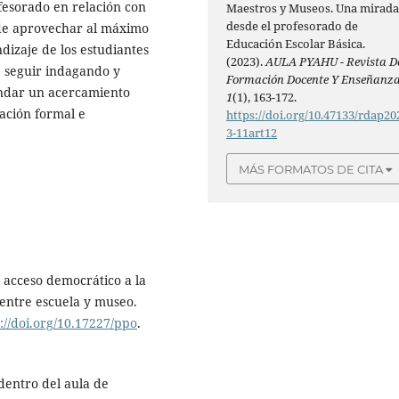
fesorado en relación con
Maestros y Museos. Una mirad
desde el profesorado de
n de aprovechar al máximo
Educación Escolar Básica.
dizaje de los estudiantes
(2023).
AULA PYAHU - Revista D
 seguir indagando y
Formación Docente Y Enseñanz
rindar un acercamiento
1
(1), 163-172.
ación formal e
https://doi.org/10.47133/rdap20
3-11art12
MÁS FORMATOS DE CITA
l acceso democrático a la
 entre escuela y museo.
://doi.org/10.17227/ppo
.
dentro del aula de