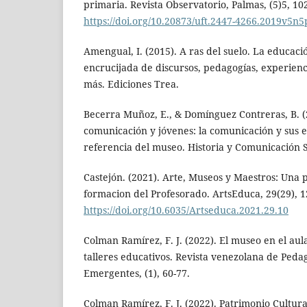
primaria. Revista Observatorio, Palmas, (5)5, 10
https://doi.org/10.20873/uft.2447-4266.2019v5n
Amengual, I. (2015). A ras del suelo. La educa
encrucijada de discursos, pedagogías, experien
más. Ediciones Trea.
Becerra Muñoz, E., & Domínguez Contreras, B. (
comunicación y jóvenes: la comunicación y sus e
referencia del museo. Historia y Comunicación So
Castejón. (2021). Arte, Museos y Maestros: Una 
formacion del Profesorado. ArtsEduca, 29(29), 1
https://doi.org/10.6035/Artseduca.2021.29.10
Colman Ramírez, F. J. (2022). El museo en el aul
talleres educativos. Revista venezolana de Peda
Emergentes, (1), 60-77.
Colman Ramírez, F. J. (2022). Patrimonio Cultur