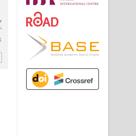
a
e
a
,
2