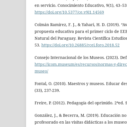
en servicio. Conocimiento Educativo, 9(1), 43–53
https://doi.org/10.5377/ce.v9i1.14569
Colmán Ramírez, F. J., & Yahari, H. D. (2019). “
propuesta educativa para el primer ciclo de EEB
Natural del Paraguay. Revista Científica Estudios
53.
https://doi.org/10.26885/rcei.foro.2018.52
Consejo Internacional de los Museos. (2023). De
https://icom.museum/es/recursos/normas-y-direct
museo/
Fontal, O. (2010). Maestros y museos. Educar desd
(33), 237-239.
Freire, P. (2012). Pedagogía del oprimido. 2ªed. S
González, J., & Becerra, M. (2019). Educación no
profesorado en las visitas didácticas a los museo