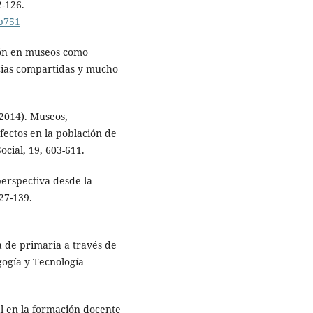
2-126.
5p751
ción en museos como
cias compartidas y mucho
2014). Museos,
fectos en la población de
cial, 19, 603-611.
perspectiva desde la
27-139.
a de primaria a través de
gogía y Tecnología
al en la formación docente