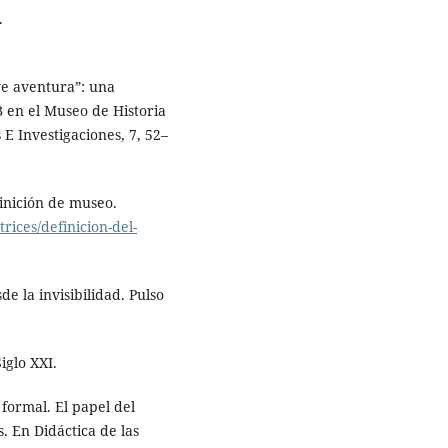
.
Ave aventura”: una
 en el Museo de Historia
 E Investigaciones, 7, 52–
finición de museo.
rices/definicion-del-
e la invisibilidad. Pulso
iglo XXI.
 formal. El papel del
s. En Didáctica de las