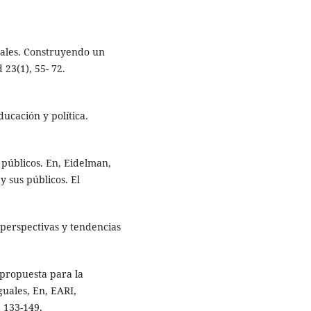
uales. Construyendo un
 23(1), 55- 72.
ucación y política.
s públicos. En, Eidelman,
y sus públicos. El
 perspectivas y tendencias
: propuesta para la
guales, En, EARI,
, 133-149.