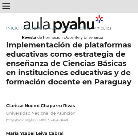
INICIO
/
ARCHIVOS
/
VOL. 2 NÚM. 3 (2024)
/
Artículos
Implementación de plataformas
educativas como estrategia de
enseñanza de Ciencias Básicas
en instituciones educativas y de
formación docente en Paraguay
Clarisse Noemí Chaparro Rivas
Universidad Nacional de Asunción
https://orcid.org/0000-0003-2494-8448
María Ysabel Leiva Cabral