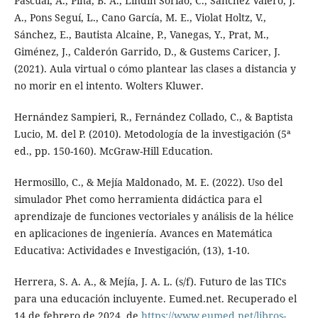
Pascual, A., Pina, B. A., Lindín Soriao, C., Sánchez Valero, J.
A., Pons Seguí, L., Cano García, M. E., Violat Holtz, V.,
Sánchez, E., Bautista Alcaine, P., Vanegas, Y., Prat, M.,
Giménez, J., Calderón Garrido, D., & Gustems Caricer, J.
(2021). Aula virtual o cómo plantear las clases a distancia y
no morir en el intento. Wolters Kluwer.
Hernández Sampieri, R., Fernández Collado, C., & Baptista
Lucio, M. del P. (2010). Metodología de la investigación (5ª
ed., pp. 150-160). McGraw-Hill Education.
Hermosillo, C., & Mejía Maldonado, M. E. (2022). Uso del
simulador Phet como herramienta didáctica para el
aprendizaje de funciones vectoriales y análisis de la hélice
en aplicaciones de ingeniería. Avances en Matemática
Educativa: Actividades e Investigación, (13), 1-10.
Herrera, S. A. A., & Mejía, J. A. L. (s/f). Futuro de las TICs
para una educación incluyente. Eumed.net. Recuperado el
14 de febrero de 2024, de
https://www.eumed.net/libros-