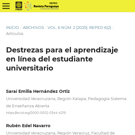
INICIO
/
ARCHIVOS
/
VOL. 6 NÚM. 2 (2025): REPED 6(2)
/
Artículos
Destrezas para el aprendizaje
en línea del estudiante
universitario
Saraí Emilia Hernández Ortiz
Universidad Veracruzana, Región Xalapa, Pedagogía Sistema
de Enseñanza Abierta
https://orcid.org/0000-0002-0344-4219
Rubén Edel Navarro
Universidad Veracruzana, Región Veracruz, Facultad de