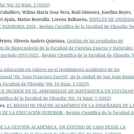
fía: Vol. 22 Núm. 2 (2025)
 Caballero, Wilma María Sosa Vera, Raúl Gimenez, Josefina Reyes,
 Ayala, Matias Bentolila, Lorena Balbuena,
NIVELES DE ANSIEDA
E PANDEMIA 2020
,
Revista Científica de la Facultad de Filosofía: Vo
rieto, Silverio Andrés Quintana,
Gestión de los resultados de
o de Biotecnología de la Facultad de Ciencias Exactas y Naturales
l periodo 2015-2022
,
Revista Científica de la Facultad de Filosofía: V
la educación en valores en el rendimiento académico de los
cional “Dr. Juan Francisco Facetti”, de la ciudad de San Juan Bautis
la Facultad de Filosofía: Vol. 18 Núm. 2 (2023)
UE INCIDEN EN EL APRENDIZAJE DE MATEMÁTICA EN ESTUDIAN
ntífica de la Facultad de Filosofía: Vol. 14 Núm. 1 (2022)
nez,
EL RIESGO DE FRAUDE ACADÉMICO EN LA ENSEÑANZA DE L
 DE LA EDUCACIÓN SUPERIOR
,
Revista Científica de la Facultad 
DE LA GESTIÓN ACADÉMICA. UN ESTUDIO DE CASO DESDE LA