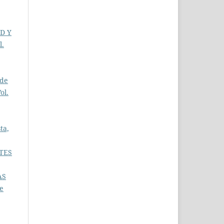
D Y
l.
 de
ol.
ta,
TES
AS
de