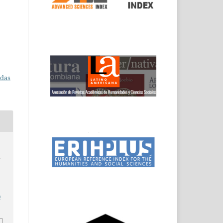
adas
s
0