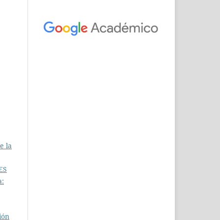
e la
ES
a:
ión