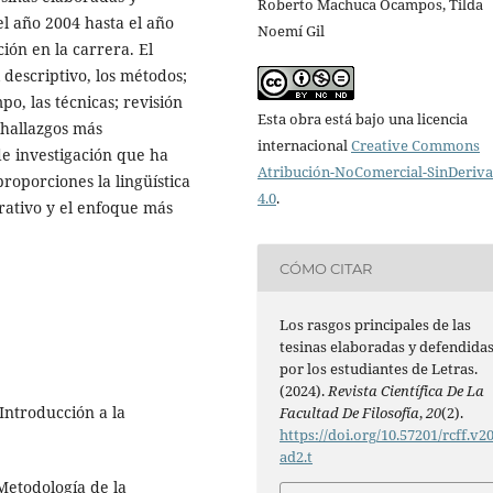
Roberto Machuca Ocampos, Tilda
el año 2004 hasta el año
Noemí Gil
ción en la carrera. El
 descriptivo, los métodos;
o, las técnicas; revisión
Esta obra está bajo una licencia
 hallazgos más
internacional
Creative Commons
de investigación que ha
Atribución-NoComercial-SinDeriv
proporciones la lingüística
4.0
.
rrativo y el enfoque más
CÓMO CITAR
Los rasgos principales de las
tesinas elaboradas y defendida
por los estudiantes de Letras.
(2024).
Revista Científica De La
 Introducción a la
Facultad De Filosofía
,
20
(2).
https://doi.org/10.57201/rcff.v2
ad2.t
Metodología de la