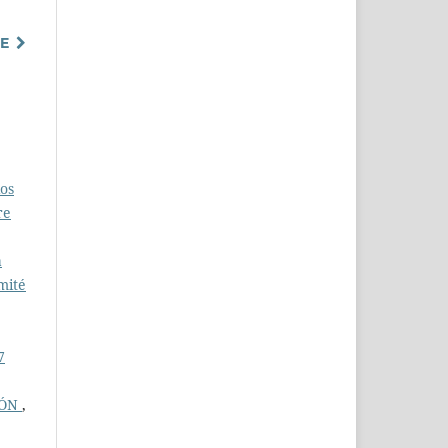
TE
ios
re
a
mité
7
IÓN
,