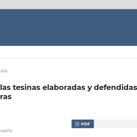
ulos
 las tesinas elaboradas y defendida
tras
PDF
losofía