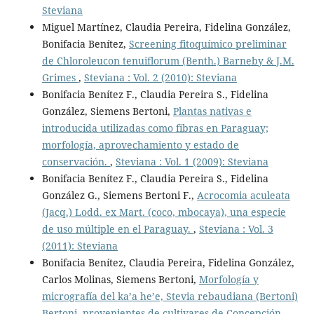
Steviana
Miguel Martínez, Claudia Pereira, Fidelina González,
Bonifacia Benítez,
Screening fitoquímico preliminar
de Chloroleucon tenuiflorum (Benth.) Barneby & J.M.
Grimes
,
Steviana : Vol. 2 (2010): Steviana
Bonifacia Benítez F., Claudia Pereira S., Fidelina
González, Siemens Bertoni,
Plantas nativas e
introducida utilizadas como fibras en Paraguay;
morfología, aprovechamiento y estado de
conservación.
,
Steviana : Vol. 1 (2009): Steviana
Bonifacia Benítez F., Claudia Pereira S., Fidelina
González G., Siemens Bertoni F.,
Acrocomia aculeata
(Jacq.) Lodd. ex Mart. (coco, mbocaya), una especie
de uso múltiple en el Paraguay.
,
Steviana : Vol. 3
(2011): Steviana
Bonifacia Benítez, Claudia Pereira, Fidelina González,
Carlos Molinas, Siemens Bertoni,
Morfología y
micrografía del ka’a he’e, Stevia rebaudiana (Bertoni)
Bertoni, provenientes de cultivares de Concepción,