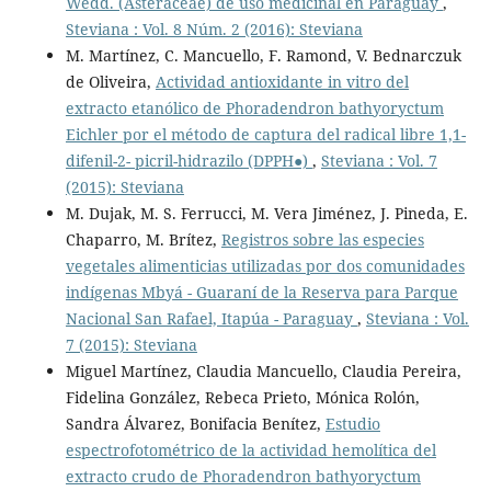
Wedd. (Asteraceae) de uso medicinal en Paraguay
,
Steviana : Vol. 8 Núm. 2 (2016): Steviana
M. Martínez, C. Mancuello, F. Ramond, V. Bednarczuk
de Oliveira,
Actividad antioxidante in vitro del
extracto etanólico de Phoradendron bathyoryctum
Eichler por el método de captura del radical libre 1,1-
difenil-2- picril-hidrazilo (DPPH●)
,
Steviana : Vol. 7
(2015): Steviana
M. Dujak, M. S. Ferrucci, M. Vera Jiménez, J. Pineda, E.
Chaparro, M. Brítez,
Registros sobre las especies
vegetales alimenticias utilizadas por dos comunidades
indígenas Mbyá - Guaraní de la Reserva para Parque
Nacional San Rafael, Itapúa - Paraguay
,
Steviana : Vol.
7 (2015): Steviana
Miguel Martínez, Claudia Mancuello, Claudia Pereira,
Fidelina González, Rebeca Prieto, Mónica Rolón,
Sandra Álvarez, Bonifacia Benítez,
Estudio
espectrofotométrico de la actividad hemolítica del
extracto crudo de Phoradendron bathyoryctum