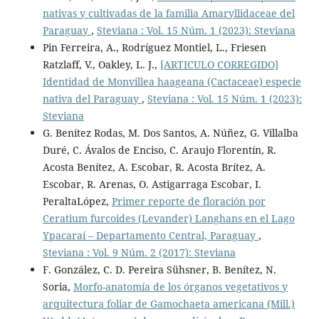
nativas y cultivadas de la familia Amaryllidaceae del
Paraguay
,
Steviana : Vol. 15 Núm. 1 (2023): Steviana
Pin Ferreira, A., Rodríguez Montiel, L., Friesen
Ratzlaff, V., Oakley, L. J.,
[ARTICULO CORREGIDO]
Identidad de Monvillea haageana (Cactaceae) especie
nativa del Paraguay
,
Steviana : Vol. 15 Núm. 1 (2023):
Steviana
G. Benítez Rodas, M. Dos Santos, A. Núñez, G. Villalba
Duré, C. Ávalos de Enciso, C. Araujo Florentín, R.
Acosta Benítez, A. Escobar, R. Acosta Brítez, A.
Escobar, R. Arenas, O. Astigarraga Escobar, I.
PeraltaLópez,
Primer reporte de floración por
Ceratium furcoides (Levander) Langhans en el Lago
Ypacaraí – Departamento Central, Paraguay
,
Steviana : Vol. 9 Núm. 2 (2017): Steviana
F. González, C. D. Pereira Sühsner, B. Benítez, N.
Soria,
Morfo-anatomía de los órganos vegetativos y
arquitectura foliar de Gamochaeta americana (Mill.)