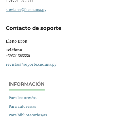
+595 21 585 600
steviana@facen.una.py
Contacto de soporte
Eleno Bron
Teléfono
+59521585550
revistas@soporte.cnc.una.py
INFORMACIÓN
Para lectores/as
Para autores/as
Para bibliotecarios/as