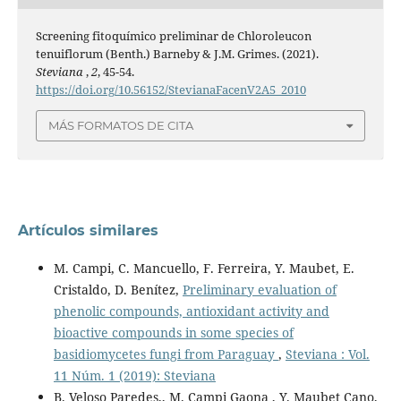
Screening fitoquímico preliminar de Chloroleucon
tenuiflorum (Benth.) Barneby & J.M. Grimes. (2021).
Steviana
,
2
, 45-54.
https://doi.org/10.56152/StevianaFacenV2A5_2010
MÁS FORMATOS DE CITA
Artículos similares
M. Campi, C. Mancuello, F. Ferreira, Y. Maubet, E.
Cristaldo, D. Benítez,
Preliminary evaluation of
phenolic compounds, antioxidant activity and
bioactive compounds in some species of
basidiomycetes fungi from Paraguay
,
Steviana : Vol.
11 Núm. 1 (2019): Steviana
B. Veloso Paredes,, M. Campi Gaona , Y. Maubet Cano,