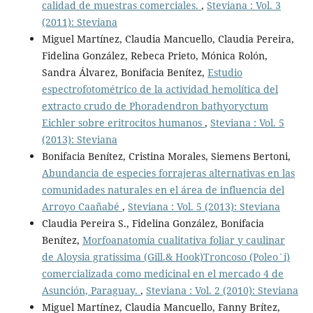
calidad de muestras comerciales.
,
Steviana : Vol. 3
(2011): Steviana
Miguel Martínez, Claudia Mancuello, Claudia Pereira,
Fidelina González, Rebeca Prieto, Mónica Rolón,
Sandra Álvarez, Bonifacia Benítez,
Estudio
espectrofotométrico de la actividad hemolítica del
extracto crudo de Phoradendron bathyoryctum
Eichler sobre eritrocitos humanos
,
Steviana : Vol. 5
(2013): Steviana
Bonifacia Benítez, Cristina Morales, Siemens Bertoni,
Abundancia de especies forrajeras alternativas en las
comunidades naturales en el área de influencia del
Arroyo Caañabé
,
Steviana : Vol. 5 (2013): Steviana
Claudia Pereira S., Fidelina González, Bonifacia
Benítez,
Morfoanatomía cualitativa foliar y caulinar
de Aloysia gratissima (Gill.& Hook)Troncoso (Poleo´i)
comercializada como medicinal en el mercado 4 de
Asunción, Paraguay.
,
Steviana : Vol. 2 (2010): Steviana
Miguel Martínez, Claudia Mancuello, Fanny Brítez,