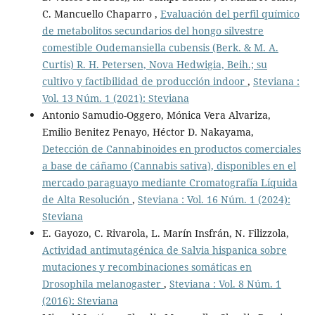
C. Mancuello Chaparro ,
Evaluación del perfil químico
de metabolitos secundarios del hongo silvestre
comestible Oudemansiella cubensis (Berk. & M. A.
Curtis) R. H. Petersen, Nova Hedwigia, Beih.; su
cultivo y factibilidad de producción indoor
,
Steviana :
Vol. 13 Núm. 1 (2021): Steviana
Antonio Samudio-Oggero, Mónica Vera Alvariza,
Emilio Benitez Penayo, Héctor D. Nakayama,
Detección de Cannabinoides en productos comerciales
a base de cáñamo (Cannabis sativa), disponibles en el
mercado paraguayo mediante Cromatografía Líquida
de Alta Resolución
,
Steviana : Vol. 16 Núm. 1 (2024):
Steviana
E. Gayozo, C. Rivarola, L. Marín Insfrán, N. Filizzola,
Actividad antimutagénica de Salvia hispanica sobre
mutaciones y recombinaciones somáticas en
Drosophila melanogaster
,
Steviana : Vol. 8 Núm. 1
(2016): Steviana