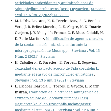
actividades antioxidantes y antimicrobianas de
Stiptophyllum erubescens (Berk.) Ryvarden
,
Steviana
: Vol. 14 Núm. 2 (2022): Steviana
M. I. Díaz Lezcano, K. D. Pereira Báez, S. G. Benítez
Vera, J. R. Brítez Moreira, C. E. Alegre, N. N. Duarte
Ovejero, J. Y. Mongelós Franco, C. E. Mussi Cataldi, H.
D. Batte Martínez,
Identificación de agentes causales
de la contaminación microbiana durante la
micropropagación de Musa spp.
,
Steviana : Vol. 13
Núm. 2 (2021): Steviana
H. Caballero,, K. Paredes,, E. Torres,, E. Segovia,,
Toxicidad del extracto acuoso de Sida cordifolia L.
mediante el ensayo de micronúcleo en ratones
,
Steviana : Vol. 13 Núm. 1 (2021): Steviana
L. Escobar Ibarrola, E. Torres, E. Gayozo, L. Marín
Insfrán,
Evaluación de la actividad mutagénica del
extracto acuoso de Baccharis trimera (Less)
(Jaguarete ka`a) en Drosophila melanogaster
mediante el test SMART
,
Steviana : Vol. 12 Núm. 1