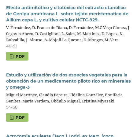
Efecto antimitótico y citotóxico del extracto etanólico
de Genipa americana L. sobre tejido meristematico de
Allium cepa L. y cultivo celular NCTC-929.
V. Fernández, D. Franco de Diana, D. Fernández, M.C Vega Gómez, J.
Segovia Abreu, D. Castiglioni, L. Sales, M. Martínez, D. López, N.
Bobadilla, J. Alonso, A. Mojoli Le Quesne, D. Monges, M. Vera
48-53
PDF
Estudio y utilización de dos especies vegetales para la
obtención de un medicamento piloto rico en minerales
y omega-3
Miguel Martínez, Claudia Pereira, Fidelina González, Bonifacia
Benítez, María Verdam, Obdulio Miguel, Cristina Miyazaki
54-68
PDF
Acrocomia aculeata (Jacq.) Lodd. ex Mart. (coco,