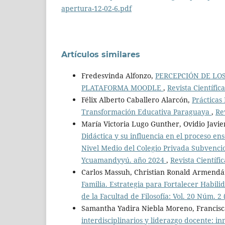
apertura-12-02-6.pdf
Artículos similares
Fredesvinda Alfonzo,
PERCEPCIÓN DE LO
PLATAFORMA MOODLE
,
Revista Científic
Félix Alberto Caballero Alarcón,
Prácticas
Transformación Educativa Paraguaya
,
Re
María Victoria Lugo Gunther, Ovidio Javi
Didáctica y su influencia en el proceso en
Nivel Medio del Colegio Privada Subvenci
Ycuamandyyú. año 2024
,
Revista Científi
Carlos Massuh, Christian Ronald Armendár
Familia. Estrategia para Fortalecer Habili
de la Facultad de Filosofía: Vol. 20 Núm. 2 
Samantha Yadira Niebla Moreno, Francisca 
interdisciplinarios y liderazgo docente: i