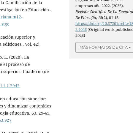
 la Gamificación de la
empresas año 2022. (2023).
vestigación en Educación -
Revista Científica De La Faculta
veriana.m12-
De Filosofía
,
18
(2), 01-13.
https://doi.org/10.57201/rcff.v18
.stge
2.4046
(Original work publishe
2023)
ucación superior y
ediciones., Vol. 42).
MÁS FORMATOS DE CITA
, L. (2020). La
e el proceso de
n superior. Cuaderno de
0.11.1.2942
 en educación superior:
es y dinamizar contenidos
ogia educativa, 63, 29-41.
63.927