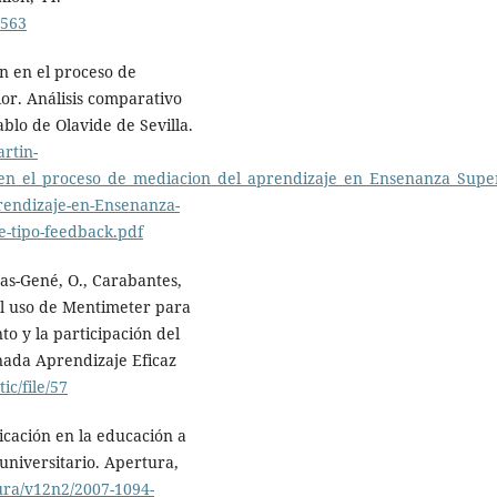
3563
ón en el proceso de
or. Análisis comparativo
blo de Olavide de Sevilla.
rtin-
_en_el_proceso_de_mediacion_del_aprendizaje_en_Ensenanza_Super
rendizaje-en-Ensenanza-
e-tipo-feedback.pdf
ras-Gené, O., Carabantes,
 El uso de Mentimeter para
o y la participación del
nada Aprendizaje Eficaz
c/file/57
icación en la educación a
universitario. Apertura,
ura/v12n2/2007-1094-