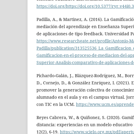
https://doi.org/https://doi.org/10.5377/ryr.v44i0.
Padilla, A., & Martinez, A. (2016). La Gamificaci
mediación del aprendizaje en Enseñanza Superi
de aplicaciones de tipo feedback. Universidad Pa
https://www.researchgate.net/profile/Antonio-Ma
Padilla/publication/313525536_La_Gamificacion
Gamificacion-en-el-proceso-de-mediacion-del-ap
Superior-Analisis-comparativo-de-aplicaciones-d
Pichardo-Galán, J., Blázquez-Rodríguez, M., Bor
D., Cornejo, D., & González Enríquez, I. (2021).
promover la generación colectiva de conocimient
alumnado en el aula y en el campus virtual. Jor
con TIC en la UCM.
https://www.ucm.es/aprendeti
Reyes Cabrera, W., & Quiñonez, S. (2020). Gamif
distancia: experiencias en un modelo educativo 
12(2), 6-19.
https://www.scielo.org.mx/pdf/apert