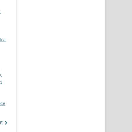
S
ica
e
y,
 1
 de
TE