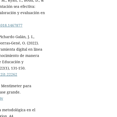
 M., Ryan, T., Boud, D., &
ntación sea efectiva:
Valoración y evaluación en
.2018.1467877
chardo Galán, J. I.,
orras-Gené, O. (2022).
mienta digital en línea
conocimiento de manera
de Educación y
22(1), 131-150.
v22i1.22262
de Mentimeter para
lase grande.
8v
a metodológica en el
xion, 44.