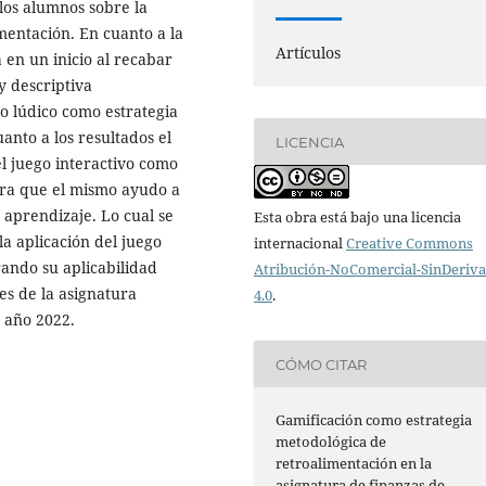
 los alumnos sobre la
mentación. En cuanto a la
Artículos
 en un inicio al recabar
y descriptiva
go lúdico como estrategia
uanto a los resultados el
LICENCIA
l juego interactivo como
era que el mismo ayudo a
 aprendizaje. Lo cual se
Esta obra está bajo una licencia
a aplicación del juego
internacional
Creative Commons
ando su aplicabilidad
Atribución-NoComercial-SinDeriv
s de la asignatura
4.0
.
o año 2022.
CÓMO CITAR
Gamificación como estrategia
metodológica de
retroalimentación en la
asignatura de finanzas de