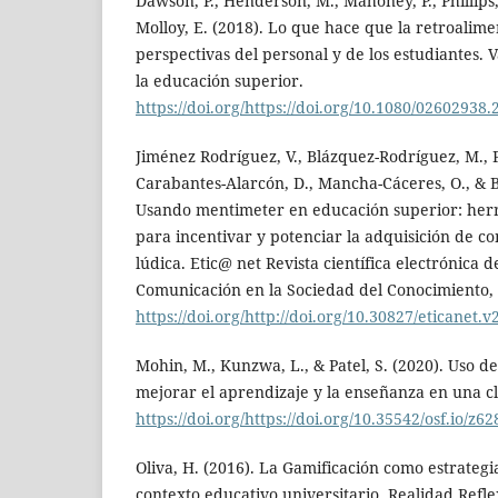
Dawson, P., Henderson, M., Mahoney, P., Phillips,
Molloy, E. (2018). Lo que hace que la retroalime
perspectivas del personal y de los estudiantes. 
la educación superior.
https://doi.org/https://doi.org/10.1080/02602938
Jiménez Rodríguez, V., Blázquez-Rodríguez, M., Pi
Carabantes-Alarcón, D., Mancha-Cáceres, O., & B
Usando mentimeter en educación superior: herra
para incentivar y potenciar la adquisición de 
lúdica. Etic@ net Revista científica electrónica 
Comunicación en la Sociedad del Conocimiento, 
https://doi.org/http://doi.org/10.30827/eticanet.
Mohin, M., Kunzwa, L., & Patel, S. (2020). Uso 
mejorar el aprendizaje y la enseñanza en una c
https://doi.org/https://doi.org/10.35542/osf.io/z62
Oliva, H. (2016). La Gamificación como estrategi
contexto educativo universitario. Realidad Refle