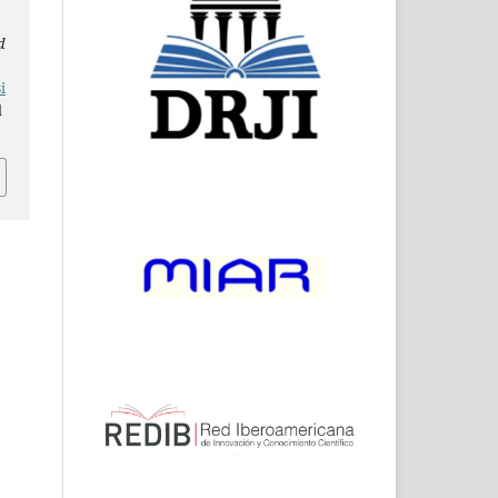
d
i
d