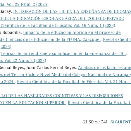
fía: Vol. 22 Núm. 2 (2025)
 Garay,
INTEGRACIÓN DE LAS TIC EN LA ENSEÑANZA DE IDIOMA
O DE LA EDUCACIÓN ESCOLAR BÁSICA DEL COLEGIO PRIVADO
 Científica de la Facultad de Filosofía: Vol. 16 Núm. 1 (2023)
o Bobadilla,
Impacto de la educación híbrida en el proceso de
 de Ciencias de la Educación de la FFUNA, Caacupé
,
Revista Científ
(2025)
,
Teorías del aprendizaje y su aplicación en la enseñanza de TIC
,
ía: Vol. 22 Núm. 2 (2025)
Bernal Reyes, Juan Carlos Bernal Reyes,
Análisis de los factores qu
es del Tercer Ciclo y Nivel Medio del Colegio Nacional de Naranjat
ño 2024
,
Revista Científica de la Facultad de Filosofía: Vol. 21 Núm.
LO DE LAS HABILIDADES COGNITIVAS Y LAS DISPOSICIONES
CO EN LA EDUCACIÓN SUPERIOR
,
Revista Científica de la Facultad
21-30 de 341
SIGUIEN