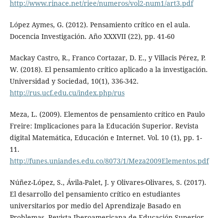
http://www.rinace.net/riee/numeros/vol2-num1/art3.pdf
López Aymes, G. (2012). Pensamiento crítico en el aula.
Docencia Investigación. Año XXXVII (22), pp. 41-60
Mackay Castro, R., Franco Cortazar, D. E., y Villacis Pérez, P.
W. (2018). El pensamiento crítico aplicado a la investiga­ción.
Universidad y Sociedad, 10(1), 336-342.
http://rus.ucf.edu.cu/index.php/rus
Meza, L. (2009). Elementos de pensamiento crítico en Paulo
Freire: Implicaciones para la Educación Superior. Revista
digital Matemática, Educación e Internet. Vol. 10 (1), pp. 1-
11.
http://funes.uniandes.edu.co/8073/1/Meza2009Elementos.pdf
Núñez-López, S., Ávila-Palet, J. y Olivares-Olivares, S. (2017).
El desarrollo del pensamiento crítico en estudiantes
universitarios por medio del Aprendizaje Basado en
Problemas. Revista Iberoamericana de Educación Superior