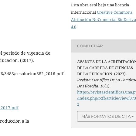
Esta obra está bajo una licencia
internacional
Creative Commons
Atribución-NoComercial-SinDeriv
4.0
.
CÓMO CITAR
el periodo de vigencia de
ducación. (2017).
AVANCES DE LA ACREDITACIÓ
DE LA CARRERA DE CIENCIAS
36/3483/resolucion382_2016.pdf
DE LA EDUCACIÓN. (2023).
Revista Científica De La Faculta
De Filosofía
,
16
(1).
https://revistascientificas.una.p
/index.php/rcff/article/view/37
2
_2017.pdf
MÁS FORMATOS DE CITA
troducción a la