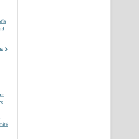
ofía
tad
TE
ios
re
a
mité