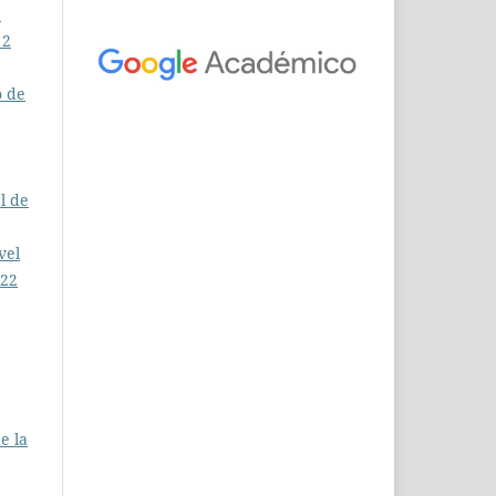
a
 2
o de
l de
vel
 22
e la