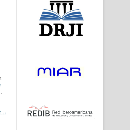
a
a
)
,
fica
e