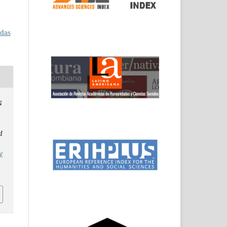
adas
N
d
y
3