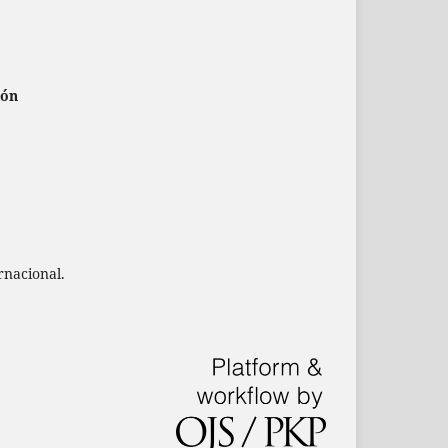
ión
rnacional.