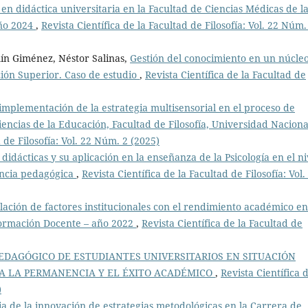
 en didáctica universitaria en la Facultad de Ciencias Médicas de l
año 2024
,
Revista Científica de la Facultad de Filosofía: Vol. 22 Núm.
ín Giménez, Néstor Salinas,
Gestión del conocimiento en un núcle
ción Superior. Caso de estudio
,
Revista Científica de la Facultad de
 implementación de la estrategia multisensorial en el proceso de
encias de la Educación, Facultad de Filosofía, Universidad Naciona
d de Filosofía: Vol. 22 Núm. 2 (2025)
 didácticas y su aplicación en la enseñanza de la Psicología en el ni
dencia pedagógica
,
Revista Científica de la Facultad de Filosofía: Vol.
lación de factores institucionales con el rendimiento académico en
 Formación Docente – año 2022
,
Revista Científica de la Facultad de
EDAGÓGICO DE ESTUDIANTES UNIVERSITARIOS EN SITUACIÓN
RA LA PERMANENCIA Y EL ÉXITO ACADÉMICO
,
Revista Científica d
)
a de la innovación de estrategias metodológicas en la Carrera de