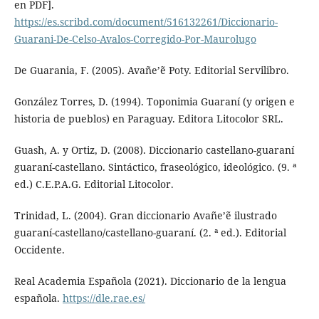
en PDF].
https://es.scribd.com/document/516132261/Diccionario-
Guarani-De-Celso-Avalos-Corregido-Por-Maurolugo
De Guarania, F. (2005). Avañe’ẽ Poty. Editorial Servilibro.
González Torres, D. (1994). Toponimia Guaraní (y origen e
historia de pueblos) en Paraguay. Editora Litocolor SRL.
Guash, A. y Ortiz, D. (2008). Diccionario castellano-guaraní
guaraní-castellano. Sintáctico, fraseológico, ideológico. (9. ª
ed.) C.E.P.A.G. Editorial Litocolor.
Trinidad, L. (2004). Gran diccionario Avañe’ẽ ilustrado
guaraní-castellano/castellano-guaraní. (2. ª ed.). Editorial
Occidente.
Real Academia Española (2021). Diccionario de la lengua
española.
https://dle.rae.es/