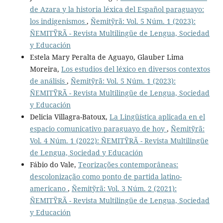
de Azara y la historia léxica del Español paraguayo:
los indigenismos
,
Ñemitỹrã: Vol. 5 Núm. 1 (2023):
ÑEMITỸRÃ - Revista Multilingüe de Lengua, Sociedad
y Educación
Estela Mary Peralta de Aguayo, Glauber Lima
Moreira,
Los estudios del léxico en diversos contextos
de análisis
,
Ñemitỹrã: Vol. 5 Núm. 1 (2023):
ÑEMITỸRÃ - Revista Multilingüe de Lengua, Sociedad
y Educación
Delicia Villagra-Batoux,
La Lingüística aplicada en el
espacio comunicativo paraguayo de hoy
,
Ñemitỹrã:
Vol. 4 Núm. 1 (2022): ÑEMITỸRÃ - Revista Multilingüe
de Lengua, Sociedad y Educación
Fábio do Vale,
Teorizações contemporâneas:
descolonização como ponto de partida latino-
americano
,
Ñemitỹrã: Vol. 3 Núm. 2 (2021):
ÑEMITỸRÃ - Revista Multilingüe de Lengua, Sociedad
y Educación