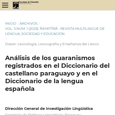
INICIO
/
ARCHIVOS
/
VOL. 5 NÚM. 1 (2023): ÑEMITỸRÃ - REVISTA MULTILINGÜE DE
LENGUA, SOCIEDAD Y EDUCACIÓN
/
Dosier: Lexicología, Lexicografía y Enseñanza del Léxico
Análisis de los guaranismos
registrados en el Diccionario del
castellano paraguayo y en el
Diccionario de la lengua
española
Dirección General de Investigación Lingüística
Secretaría de Políticas Lingüísticas, Paraguay