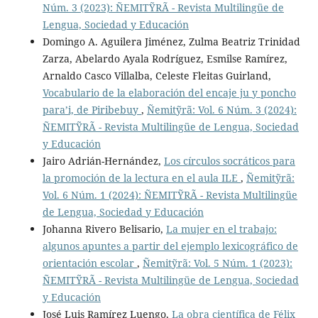
Núm. 3 (2023): ÑEMITỸRÃ - Revista Multilingüe de
Lengua, Sociedad y Educación
Domingo A. Aguilera Jiménez, Zulma Beatriz Trinidad
Zarza, Abelardo Ayala Rodríguez, Esmilse Ramírez,
Arnaldo Casco Villalba, Celeste Fleitas Guirland,
Vocabulario de la elaboración del encaje ju y poncho
para’i, de Piribebuy
,
Ñemitỹrã: Vol. 6 Núm. 3 (2024):
ÑEMITỸRÃ - Revista Multilingüe de Lengua, Sociedad
y Educación
Jairo Adrián-Hernández,
Los círculos socráticos para
la promoción de la lectura en el aula ILE
,
Ñemitỹrã:
Vol. 6 Núm. 1 (2024): ÑEMITỸRÃ - Revista Multilingüe
de Lengua, Sociedad y Educación
Johanna Rivero Belisario,
La mujer en el trabajo:
algunos apuntes a partir del ejemplo lexicográfico de
orientación escolar
,
Ñemitỹrã: Vol. 5 Núm. 1 (2023):
ÑEMITỸRÃ - Revista Multilingüe de Lengua, Sociedad
y Educación
José Luis Ramírez Luengo,
La obra científica de Félix