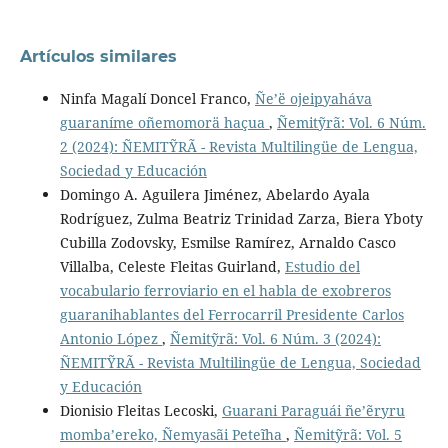
Artículos similares
Ninfa Magalí Doncel Franco,
Ñe’ë ojeipyaháva
guaraníme oñemomorä haçua
,
Ñemitỹrã: Vol. 6 Núm.
2 (2024): ÑEMITỸRÃ - Revista Multilingüe de Lengua,
Sociedad y Educación
Domingo A. Aguilera Jiménez, Abelardo Ayala
Rodríguez, Zulma Beatriz Trinidad Zarza, Biera Yboty
Cubilla Zodovsky, Esmilse Ramírez, Arnaldo Casco
Villalba, Celeste Fleitas Guirland,
Estudio del
vocabulario ferroviario en el habla de exobreros
guaranihablantes del Ferrocarril Presidente Carlos
Antonio López
,
Ñemitỹrã: Vol. 6 Núm. 3 (2024):
ÑEMITỸRÃ - Revista Multilingüe de Lengua, Sociedad
y Educación
Dionisio Fleitas Lecoski,
Guarani Paraguái ñe’ẽryru
momba’ereko, Ñemyasãi Peteĩha
,
Ñemitỹrã: Vol. 5