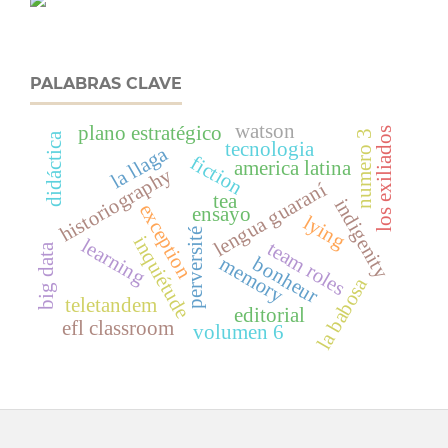
PALABRAS CLAVE
watson
plano estratégico
los exiliados
numero 3
didáctica
tecnologia
la llaga
fiction
america latina
historiography
lengua guaraní
tea
indigenity
exception
ensayo
lying
perversité
inquiétude
learning
team roles
big data
bonheur
memory
la babosa
teletandem
editorial
efl classroom
volumen 6