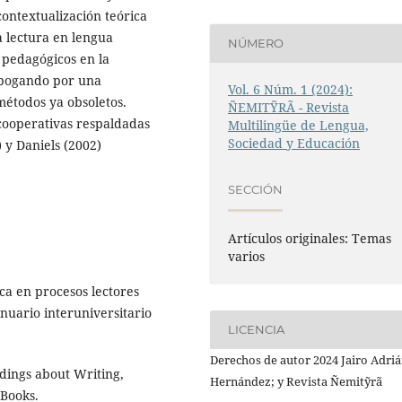
contextualización teórica
a lectura en lengua
NÚMERO
 pedagógicos en la
abogando por una
Vol. 6 Núm. 1 (2024):
métodos ya obsoletos.
ÑEMITỸRÃ - Revista
cooperativas respaldadas
Multilingüe de Lengua,
Sociedad y Educación
 y Daniels (2002)
SECCIÓN
Artículos originales: Temas
varios
ca en procesos lectores
nuario interuniversitario
LICENCIA
Derechos de autor 2024 Jairo Adriá
dings about Writing,
Hernández; y Revista Ñemitỹrã
Books.