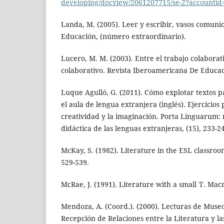
developing/docview/2061207715/se-2?accountid
Landa, M. (2005). Leer y escribir, vasos comunic
Educación, (número extraordinario).
Lucero, M. M. (2003). Entre el trabajo colaborat
colaborativo. Revista Iberoamericana De Educaci
Luque Agulló, G. (2011). Cómo explotar textos pa
el aula de lengua extranjera (inglés). Ejercicios
creatividad y la imaginación. Porta Linguarum: 
didáctica de las lenguas extranjeras, (15), 233-2
McKay, S. (1982). Literature in the ESL classroom
529-539.
McRae, J. (1991). Literature with a small 'l'. Mac
Mendoza, A. (Coord.). (2000). Lecturas de Museo
Recepción de Relaciones entre la Literatura y la