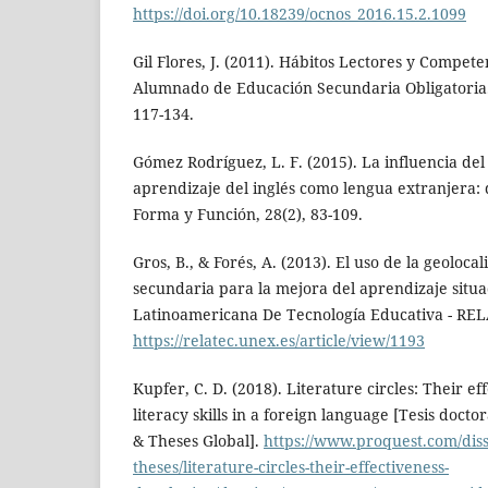
https://doi.org/10.18239/ocnos_2016.15.2.1099
Gil Flores, J. (2011). Hábitos Lectores y Compete
Alumnado de Educación Secundaria Obligatoria.
117-134.
Gómez Rodríguez, L. F. (2015). La influencia del 
aprendizaje del inglés como lengua extranjera: de
Forma y Función, 28(2), 83-109.
Gros, B., & Forés, A. (2013). El uso de la geoloc
secundaria para la mejora del aprendizaje situa
Latinoamericana De Tecnología Educativa - RELA
https://relatec.unex.es/article/view/1193
Kupfer, C. D. (2018). Literature circles: Their e
literacy skills in a foreign language [Tesis docto
& Theses Global].
https://www.proquest.com/diss
theses/literature-circles-their-effectiveness-