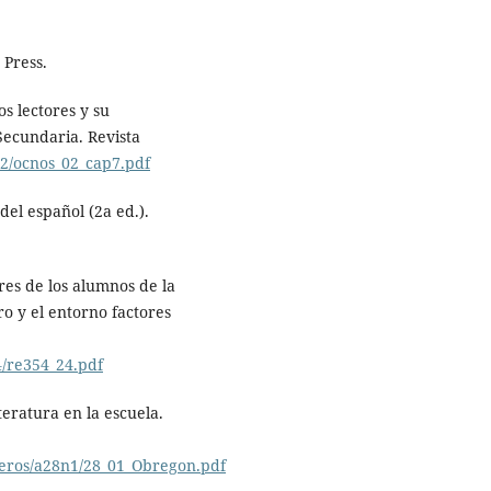
 Press.
os lectores y su
ecundaria. Revista
02/ocnos_02_cap7.pdf
del español (2a ed.).
res de los alumnos de la
o y el entorno factores
4/re354_24.pdf
teratura en la escuela.
meros/a28n1/28_01_Obregon.pdf