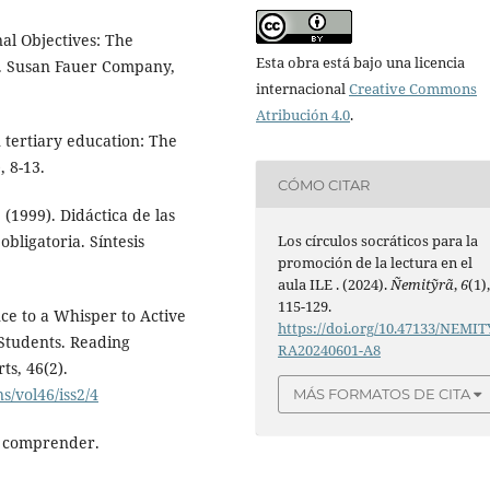
al Objectives: The
Esta obra está bajo una licencia
7). Susan Fauer Company,
internacional
Creative Commons
Atribución 4.0
.
 tertiary education: The
, 8-13.
CÓMO CITAR
 (1999). Didáctica de las
bligatoria. Síntesis
Los círculos socráticos para la
promoción de la lectura en el
aula ILE . (2024).
Ñemitỹrã
,
6
(1)
115-129.
ence to a Whisper to Active
https://doi.org/10.47133/NEMIT
 Students. Reading
RA20240601-A8
ts, 46(2).
/vol46/iss2/4
MÁS FORMATOS DE CITA
 a comprender.