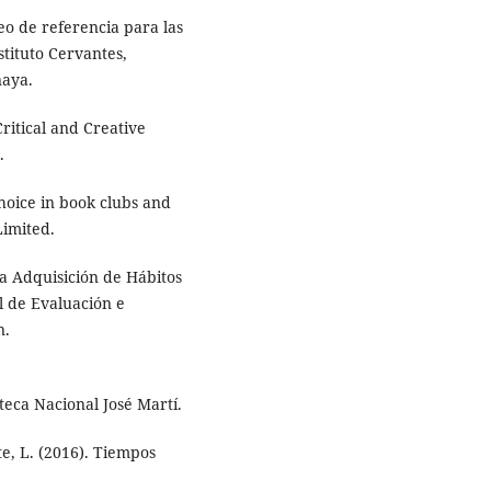
o de referencia para las
stituto Cervantes,
naya.
Critical and Creative
.
choice in book clubs and
Limited.
 la Adquisición de Hábitos
l de Evaluación e
n.
oteca Nacional José Martí.
te, L. (2016). Tiempos