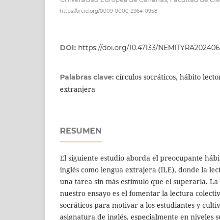
https://orcid.org/0009-0000-2964-0958
DOI:
https://doi.org/10.47133/NEMITYRA20240
círculos socráticos, hábito lecto
Palabras clave:
extranjera
RESUMEN
El siguiente estudio aborda el preocupante hábit
inglés como lengua extrajera (ILE), donde la le
una tarea sin más estímulo que el superarla. La
nuestro ensayo es el fomentar la lectura colectiv
socráticos para motivar a los estudiantes y cultiv
asignatura de inglés, especialmente en niveles s