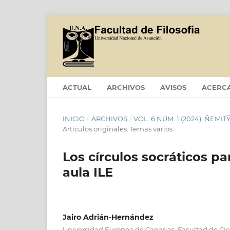
ACTUAL
ARCHIVOS
AVISOS
ACERC
INICIO
/
ARCHIVOS
/
VOL. 6 NÚM. 1 (2024): ÑEM
Artículos originales: Temas varios
Los círculos socráticos pa
aula ILE
Jairo Adrián-Hernández
Universidad Europea de Canarias, Facultad de Cie