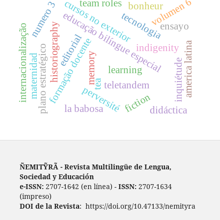
volumen 6
team roles
cursos no exterior
numero 3
bonheur
educação bilíngue especial
tecnologia
ensayo
historiography
internacionalização
editorial
formação docente
america latina
indigenity
plano estratégico
memory
maternidad
inquiétude
learning
tea
teletandem
perversité
fiction
la babosa
didáctica
ÑEMITỸRÃ - Revista Multilingüe de Lengua,
Sociedad y Educación
e-ISSN:
2707-1642 (en línea) -
ISSN:
2707-1634
(impreso)
DOI de la Revista
: https://doi.org/10.47133/nemityra