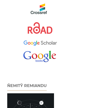
ÑEMITỸ REMIANDU