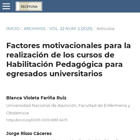
INICIO
/
ARCHIVOS
/
VOL. 22 NÚM. 2 (2025)
/
Artículos
Factores motivacionales para la
realización de los cursos de
Habilitación Pedagógica para
egresados universitarios
Blanca Violeta Fariña Ruiz
Universidad Nacional de Asunción, Facultad de Enfermería y
Obstetricia
https://orcid.org/0009-0009-6983-6475
Jorge Risso Cáceres