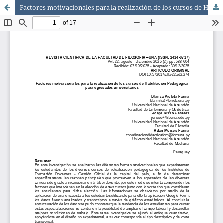
Factores motivacionales para la realización de los cursos de Habilitación Pedagógica para egresados universitarios