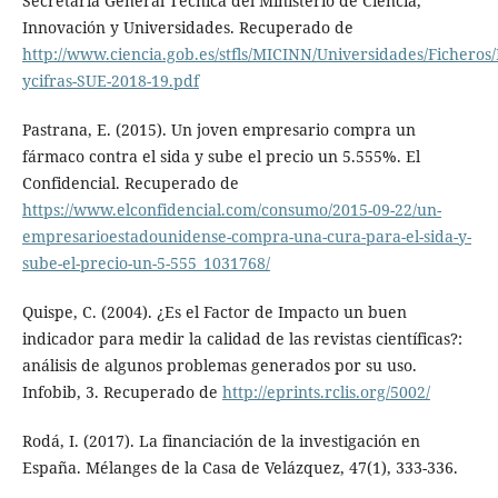
Secretaría General Técnica del Ministerio de Ciencia,
Innovación y Universidades. Recuperado de
http://www.ciencia.gob.es/stfls/MICINN/Universidades/Ficheros/E
ycifras-SUE-2018-19.pdf
Pastrana, E. (2015). Un joven empresario compra un
fármaco contra el sida y sube el precio un 5.555%. El
Confidencial. Recuperado de
https://www.elconfidencial.com/consumo/2015-09-22/un-
empresarioestadounidense-compra-una-cura-para-el-sida-y-
sube-el-precio-un-5-555_1031768/
Quispe, C. (2004). ¿Es el Factor de Impacto un buen
indicador para medir la calidad de las revistas científicas?:
análisis de algunos problemas generados por su uso.
Infobib, 3. Recuperado de
http://eprints.rclis.org/5002/
Rodá, I. (2017). La financiación de la investigación en
España. Mélanges de la Casa de Velázquez, 47(1), 333-336.