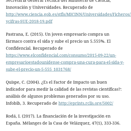
Secretaría General Técnica del Ministerio de Ciencia,
Innovación y Universidades. Recuperado de
http://www.ciencia.gob.es/stfls/MICINN/Universidades/Ficheros/E
ycifras-SUE-2018-19.pdf
Pastrana, E. (2015). Un joven empresario compra un
fármaco contra el sida y sube el precio un 5.555%. El
Confidencial. Recuperado de
https://www.elconfidencial.com/consumo/2015-09-22/un-
empresarioestadounidense-compra-una-cura-para-el-sida-y-
sube-el-precio-un-5-555_1031768/
Quispe, C. (2004). ¿Es el Factor de Impacto un buen
indicador para medir la calidad de las revistas científicas?:
análisis de algunos problemas generados por su uso.
Infobib, 3. Recuperado de
http://eprints.rclis.org/5002/
Rodá, I. (2017). La financiación de la investigación en
España. Mélanges de la Casa de Velázquez, 47(1), 333-336.