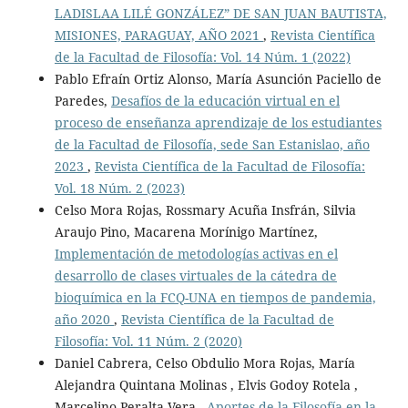
LADISLAA LILÉ GONZÁLEZ” DE SAN JUAN BAUTISTA,
MISIONES, PARAGUAY, AÑO 2021
,
Revista Científica
de la Facultad de Filosofía: Vol. 14 Núm. 1 (2022)
Pablo Efraín Ortiz Alonso, María Asunción Paciello de
Paredes,
Desafíos de la educación virtual en el
proceso de enseñanza aprendizaje de los estudiantes
de la Facultad de Filosofía, sede San Estanislao, año
2023
,
Revista Científica de la Facultad de Filosofía:
Vol. 18 Núm. 2 (2023)
Celso Mora Rojas, Rossmary Acuña Insfrán, Silvia
Araujo Pino, Macarena Morínigo Martínez,
Implementación de metodologías activas en el
desarrollo de clases virtuales de la cátedra de
bioquímica en la FCQ-UNA en tiempos de pandemia,
año 2020
,
Revista Científica de la Facultad de
Filosofía: Vol. 11 Núm. 2 (2020)
Daniel Cabrera, Celso Obdulio Mora Rojas, María
Alejandra Quintana Molinas , Elvis Godoy Rotela ,
Marcelino Peralta Vera ,
Aportes de la Filosofía en la