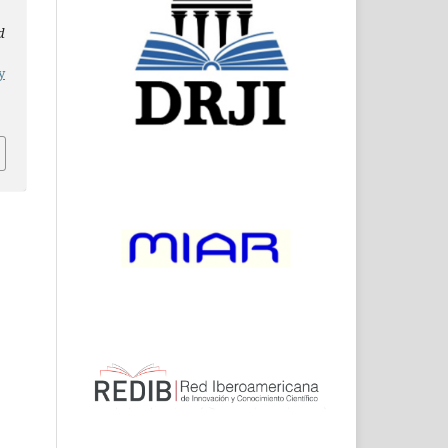
d
y
5