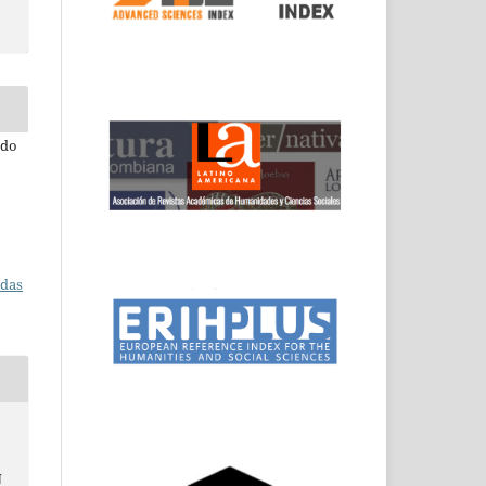
edo
adas
N