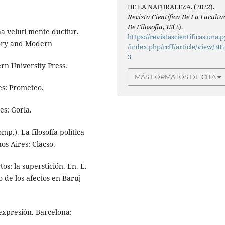
DE LA NATURALEZA. (2022).
Revista Científica De La Faculta
De Filosofía
,
15
(2).
na veluti mente ducitur.
https://revistascientificas.una.p
eory and Modern
/index.php/rcff/article/view/30
3
rn University Press.
MÁS FORMATOS DE CITA
res: Prometeo.
es: Gorla.
mp.). La filosofía política
s Aires: Clacso.
tos: la superstición. En. E.
 de los afectos en Baruj
 expresión. Barcelona: