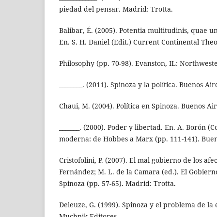
piedad del pensar. Madrid: Trotta.
Balibar, É. (2005). Potentia multitudinis, quae u
En. S. H. Daniel (Edit.) Current Continental Th
Philosophy (pp. 70-98). Evanston, IL: Northweste
________. (2011). Spinoza y la política. Buenos Ai
Chaui, M. (2004). Política en Spinoza. Buenos Air
_______. (2000). Poder y libertad. En. A. Borón (Co
moderna: de Hobbes a Marx (pp. 111-141). Bueno
Cristofolini, P. (2007). El mal gobierno de los afec
Fernández; M. L. de la Camara (ed.). El Gobierno
Spinoza (pp. 57-65). Madrid: Trotta.
Deleuze, G. (1999). Spinoza y el problema de la
Muchnik Editores.