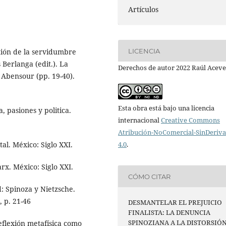
Artículos
LICENCIA
tión de la servidumbre
s Berlanga (edit.). La
Derechos de autor 2022 Raúl Acev
el Abensour (pp. 19-40).
Esta obra está bajo una licencia
a, pasiones y politica.
internacional
Creative Commons
Atribución-NoComercial-SinDeriv
tal. México: Siglo XXI.
4.0
.
rx. México: Siglo XXI.
CÓMO CITAR
d: Spinoza y Nietzsche.
, p. 21-46
DESMANTELAR EL PREJUICIO
FINALISTA: LA DENUNCIA
SPINOZIANA A LA DISTORSIÓ
 reflexión metafísica como