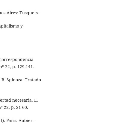
enos Aires: Tusquets.
apitalismo y
a correspondencia
nº 22, p. 129-141.
n B. Spinoza. Tratado
bertad necesaria. E.
º 22, p. 21-60.
I). Paris: Aubier-