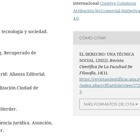
internacional
Creative Commons
Atribución-NoComercial-SinDeriv
4.0
.
, tecnología y sociedad.
CÓMO CITAR
org. Recuperado de
EL DERECHO: UNA TÉCNICA
SOCIAL. (2022).
Revista
Científica De La Facultad De
Filosofía
,
14
(1).
id: Alianza Editorial.
https://revistascientificas.una.p
/index.php/rcff/article/view/27
lización.Ciudad de
3
MÁS FORMATOS DE CITA
: Herder.
iencia jurídica. Asunción,
r.