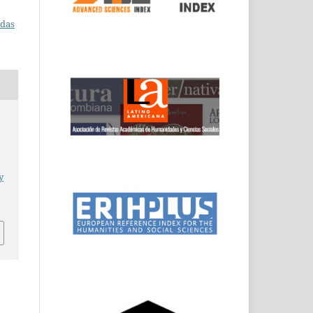
adas
y
2