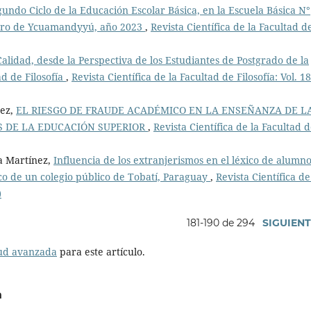
undo Ciclo de la Educación Escolar Básica, en la Escuela Básica N°
Pedro de Ycuamandyyú, año 2023
,
Revista Científica de la Facultad d
alidad, desde la Perspectiva de los Estudiantes de Postgrado de la
d de Filosofía
,
Revista Científica de la Facultad de Filosofía: Vol. 18
nez,
EL RIESGO DE FRAUDE ACADÉMICO EN LA ENSEÑANZA DE L
 DE LA EDUCACIÓN SUPERIOR
,
Revista Científica de la Facultad 
a Martínez,
Influencia de los extranjerismos en el léxico de alumn
ico de un colegio público de Tobatí, Paraguay
,
Revista Científica de
)
181-190 de 294
SIGUIEN
tud avanzada
para este artículo.
a