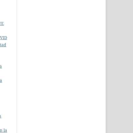
UE
VID
ltad
a
la
n
n la