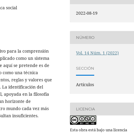
ica social
2022-08-19
NÚMERO
tivo para la comprensión
Vol. 14 Núm. 1 (2022)
xplicado como un sistema
e aquí se pretende es de
SECCIÓN
ho como una técnica
ntos, reglas y valores que
Artículos
 La identificación del
 apoyada en la filosofía
un horizonte de
stro mundo cada vez más
LICENCIA
ultan insuficientes.
Esta obra está bajo una licencia