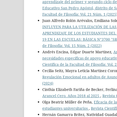
aprendizaje del primer y segundo ciclo de
Educativo San Pedro Apóstol, distrito d
Facultad de Filosofía: Vol. 21 Núm. 1 (2025
Juan Alfredo Rolón Arévalos, Emiliana So
INFLUYEN PARA LA UTILIZACIÓN DE LA
APRENDIZAJE DE LOS ESTUDIANTES DEL
19 EN LAS ESCUELAS: BÁSICA N°3700 "
de Filosofía: Vol. 15 Núm. 2 (2022)
Andrés Encina, Edgar Duarte Martínez,
An
necesidades específicas de apoyo educati
Científica de la Facultad de Filosofía: Vol.
Cecilia Seitz, Mayra Leticia Martínez Coro
Regulación Emocional en adultos de Asun
(2024)
Cinthia Elizabeth Fariña de Becker, Ferli
Arancel Cero. Años 2018 al 2025
,
Revista 
Olga Beatriz Müller de Peña,
Eficacia de l
estudiantes universitarios
,
Revista Científ
Hernán Gamarra Brítez, Natividad Guadal