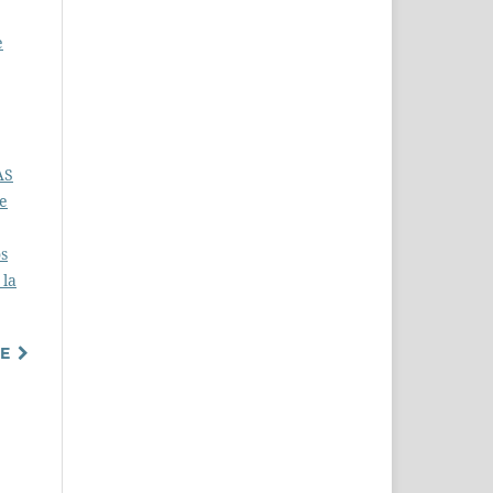
e
AS
de
os
 la
TE