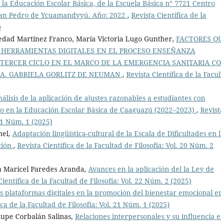
 la Educación Escolar Básica, de la Escuela Básica n° 7721 Centro
e San Pedro de Ycuamandyyú. Año: 2022
,
Revista Científica de la
)
ledad Martinez Franco, María Victoria Lugo Gunther,
FACTORES Q
S HERRAMIENTAS DIGITALES EN EL PROCESO ENSEÑANZA
 TERCER CICLO EN EL MARCO DE LA EMERGENCIA SANITARIA CO
SRA. GABRIELA GORLITZ DE NEUMAN
,
Revista Científica de la Facu
álisis de la aplicación de ajustes razonables a estudiantes con
vo en la Educación Escolar Básica de Caaguazú (2022–2023)
,
Revist
 21 Núm. 1 (2025)
nel,
Adaptación lingüística-cultural de la Escala de Dificultades en 
ción
,
Revista Científica de la Facultad de Filosofía: Vol. 20 Núm. 2
na Maricel Paredes Aranda,
Avances en la aplicación del la Ley de
Científica de la Facultad de Filosofía: Vol. 22 Núm. 2 (2025)
as plataformas digitales en la promoción del bienestar emocional e
ica de la Facultad de Filosofía: Vol. 21 Núm. 1 (2025)
upe Corbalán Salinas,
Relaciones interpersonales y su influencia e