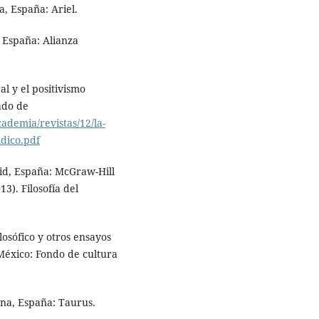
a, España: Ariel.
, España: Alianza
al y el positivismo
ado de
ademia/revistas/12/la-
idico.pdf
rid, España: McGraw-Hill
3). Filosofía del
losófico y otros ensayos
 México: Fondo de cultura
ona, España: Taurus.