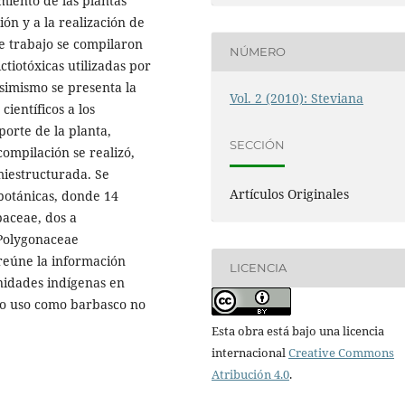
iento de las plantas
ción y a la realización de
nte trabajo se compilaron
NÚMERO
ctiotóxicas utilizadas por
simismo se presenta la
Vol. 2 (2010): Steviana
ientíficos a los
orte de la planta,
SECCIÓN
compilación se realizó,
miestructurada. Se
Artículos Originales
 botánicas, donde 14
baceae, dos a
 Polygonaceae
 reúne la información
LICENCIA
nidades indígenas en
o uso como barbasco no
Esta obra está bajo una licencia
internacional
Creative Commons
Atribución 4.0
.