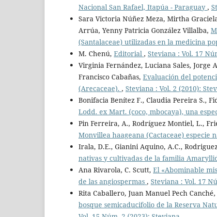
Nacional San Rafael, Itapúa - Paraguay
,
S
Sara Victoria Núñez Meza, Mirtha Graciel
Arrúa, Yenny Patricia González Villalba,
M
(Santalaceae) utilizadas en la medicina 
M. Chenú,
Editorial
,
Steviana : Vol. 17 Nú
Virginia Fernández, Luciana Sales, Jorge 
Francisco Cabañas,
Evaluación del potenci
(Arecaceae).
,
Steviana : Vol. 2 (2010): Ste
Bonifacia Benítez F., Claudia Pereira S., F
Lodd. ex Mart. (coco, mbocaya), una espec
Pin Ferreira, A., Rodríguez Montiel, L., Frie
Monvillea haageana (Cactaceae) especie 
Irala, D.E., Gianini Aquino, A.C., Rodriguez
nativas y cultivadas de la familia Amaryl
Ana Rivarola, C. Scutt,
El «Abominable mist
de las angiospermas
,
Steviana : Vol. 17 N
Rita Caballero, Juan Manuel Pech Canché
bosque semicaducifolio de la Reserva Nat
Vol. 15 Núm. 2 (2023): Steviana