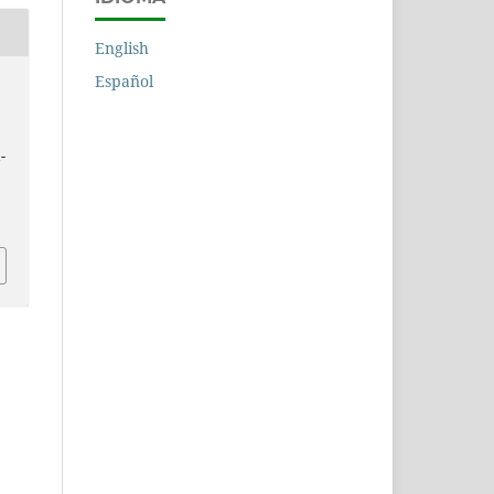
English
Español
1-
n