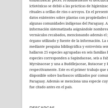
embarbascar peces. Probablemente el descubrim
ictiotóxicas se debió a las prácticas de higieniza
rituales a orillas de ríos o arroyos. En el prese
datos existentes sobre plantas con propiedades i
algunas comunidades indígenas del Paraguay. A
información sistematizada asignándole nombres c
vernáculos recabados, mencionando además el p
órgano utilizado y fuente de la información. La 
mediante pesquisa bibliográfica y entrevista se
hallaron 25 especies agrupadas en seis familias
especies corresponden a Sapindaceae, seis a Fa
Myrsinaceae y una a Buddlejaceae, Rutaceae y
respectivamente. Este es el primer trabajo que
disponible sobre barbascos utilizados por comu
Paraguay. Además se menciona una especie cuy
fue citado antes en el país.
DESCARGAS