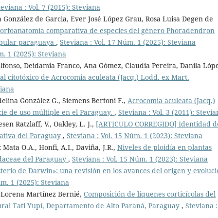
teviana : Vol. 7 (2015): Steviana
a González de Garcia, Ever José López Grau, Rosa Luisa Degen de
orfoanatomía comparativa de especies del género Phoradendron
popular paraguaya
,
Steviana : Vol. 17 Núm. 1 (2025): Steviana
m. 1 (2025): Steviana
Alfonso, Deidamia Franco, Ana Gómez, Claudia Pereira, Danila Lóp
al citotóxico de Acrocomia aculeata (Jacq.) Lodd. ex Mart.
viana
idelina González G., Siemens Bertoni F.,
Acrocomia aculeata (Jacq.)
ie de uso múltiple en el Paraguay.
,
Steviana : Vol. 3 (2011): Stevi
sen Ratzlaff, V., Oakley, L. J.,
[ARTICULO CORREGIDO] Identidad d
nativa del Paraguay
,
Steviana : Vol. 15 Núm. 1 (2023): Steviana
 Mata O.A., Honfi, A.I., Daviña, J.R.,
Niveles de ploidía en plantas
lidaceae del Paraguay
,
Steviana : Vol. 15 Núm. 1 (2023): Steviana
erio de Darwin»: una revisión en los avances del origen y evoluc
úm. 1 (2025): Steviana
, Lorena Martínez Bernié,
Composición de líquenes corticícolas del
ural Tati Yupí, Departamento de Alto Paraná, Paraguay
,
Steviana :