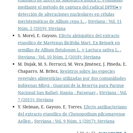
mediante el método de captura del radical DPPH● y
detección de alteraciones nucleolares en células
meristemáticas de Allium cepa L.
,
Steviana : Vol. 11
Núm. 2 (2019): Steviana
S. Morel, E. Gayozo,
Efecto alelopático del extracto
etanólico de Maytenus ilicifolia Mart. Ex Reissek en
semillas de Allium fistulosum L. y Lactuca sativa L.
,
Steviana : Vol. 10 Núm. 2 (2018): Steviana
M. Dujak, M. S. Ferrucci, M. Vera Jiménez, J. Pineda, E.
Chaparro, M. Brítez,
Registros sobre las especies
vegetales alimenticias utilizadas por dos comunidades
indígenas Mbyá - Guaraní de la Reserva para Parque
Nacional San Rafael, Itapúa - Paraguay
,
Steviana : Vol.
7 (2015): Steviana
Y. Sleiman, E. Gayozo, E. Torres,
Efecto antibacteriano
del extracto etanólico de Chenopodium pilcomayense
Aellen
,
Steviana : Vol. 9 Núm. 1 (2017): Steviana