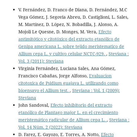
V. Fernández, D. Franco de Diana, D. Fernández, M.C
Vega Gómez, J. Segovia Abreu, D. Castiglioni, L. Sales,
M. Martínez, D. López, N. Bobadilla, J. Alonso, A.
Mojoli Le Quesne, D. Monges, M. Vera,
Efecto
antimitótico y citotóxico del extracto etanólico de
Genipa americana L. sobre tejido meristematico de
Allium cepa L. y cultivo celular NCTC-929.
,
Steviana :
Vol. 3 (2011): Steviana
Virginia Fernández, Luciana Sales, Ana Gómez,
Francisco Cabañas, Jorge Alfonso,
Evaluacion
citotoxica de Psidium guajava L. utilizando como
bioensayo el Allium test.
,
Steviana : Vol. 1 (2009):
Steviana
John Sandoval,
Efecto inhibitorio del extracto
etanólico de Plantago major L. en el crecimiento
meristemático radicular de Allium cepa L.
,
Steviana :
Vol. 14 Núm. 2 (2022): Steviana
D. Farez, E. Gayozo, E. Torres, A. Notto,
Efecto