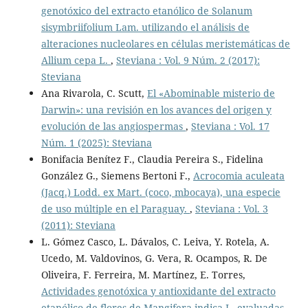
genotóxico del extracto etanólico de Solanum
sisymbriifolium Lam. utilizando el análisis de
alteraciones nucleolares en células meristemáticas de
Allium cepa L.
,
Steviana : Vol. 9 Núm. 2 (2017):
Steviana
Ana Rivarola, C. Scutt,
El «Abominable misterio de
Darwin»: una revisión en los avances del origen y
evolución de las angiospermas
,
Steviana : Vol. 17
Núm. 1 (2025): Steviana
Bonifacia Benítez F., Claudia Pereira S., Fidelina
González G., Siemens Bertoni F.,
Acrocomia aculeata
(Jacq.) Lodd. ex Mart. (coco, mbocaya), una especie
de uso múltiple en el Paraguay.
,
Steviana : Vol. 3
(2011): Steviana
L. Gómez Casco, L. Dávalos, C. Leiva, Y. Rotela, A.
Ucedo, M. Valdovinos, G. Vera, R. Ocampos, R. De
Oliveira, F. Ferreira, M. Martínez, E. Torres,
Actividades genotóxica y antioxidante del extracto
etanólico de flores de Mangifera indica L. evaluadas