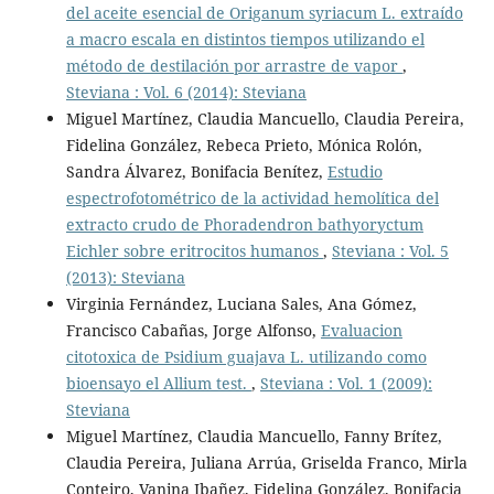
del aceite esencial de Origanum syriacum L. extraído
a macro escala en distintos tiempos utilizando el
método de destilación por arrastre de vapor
,
Steviana : Vol. 6 (2014): Steviana
Miguel Martínez, Claudia Mancuello, Claudia Pereira,
Fidelina González, Rebeca Prieto, Mónica Rolón,
Sandra Álvarez, Bonifacia Benítez,
Estudio
espectrofotométrico de la actividad hemolítica del
extracto crudo de Phoradendron bathyoryctum
Eichler sobre eritrocitos humanos
,
Steviana : Vol. 5
(2013): Steviana
Virginia Fernández, Luciana Sales, Ana Gómez,
Francisco Cabañas, Jorge Alfonso,
Evaluacion
citotoxica de Psidium guajava L. utilizando como
bioensayo el Allium test.
,
Steviana : Vol. 1 (2009):
Steviana
Miguel Martínez, Claudia Mancuello, Fanny Brítez,
Claudia Pereira, Juliana Arrúa, Griselda Franco, Mirla
Conteiro, Vanina Ibañez, Fidelina González, Bonifacia