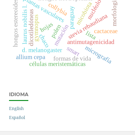
plantas vasculares
morfologia
nucléolo
hongos estereoides
micobiota
collybia
laurus nobilis l.
paraguay
dicotiledóneas
stevia rebaudiana
gymnopus
hojas
mutación
polen
cactaceae
lista
chaco
antimutagenicidad
micrografía
smart
d. melanogaster
allium cepa
formas de vida
células meristemáticas
IDIOMA
English
Español