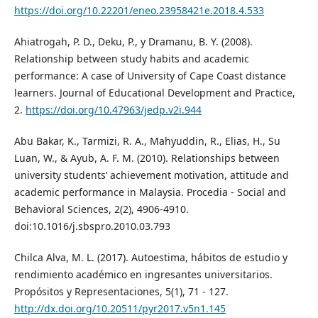
https://doi.org/10.22201/eneo.23958421e.2018.4.533
Ahiatrogah, P. D., Deku, P., y Dramanu, B. Y. (2008).
Relationship between study habits and academic
performance: A case of University of Cape Coast distance
learners. Journal of Educational Development and Practice,
2.
https://doi.org/10.47963/jedp.v2i.944
Abu Bakar, K., Tarmizi, R. A., Mahyuddin, R., Elias, H., Su
Luan, W., & Ayub, A. F. M. (2010). Relationships between
university students’ achievement motivation, attitude and
academic performance in Malaysia. Procedia - Social and
Behavioral Sciences, 2(2), 4906-4910.
doi:10.1016/j.sbspro.2010.03.793
Chilca Alva, M. L. (2017). Autoestima, hábitos de estudio y
rendimiento académico en ingresantes universitarios.
Propósitos y Representaciones, 5(1), 71 - 127.
http://dx.doi.org/10.20511/pyr2017.v5n1.145