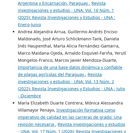
Argentina y Encarnación, Paraguay
,
Revista
investigaciones y estudios - UNA: Vol. 16 Núm. 1
(2025): Revista Investigaciones y Estudios - UNA :
Enero-Junio
Andrea Alejandra Arrua, Guillermo Andrés Enciso-
Maldonado, José Arturo Schlickmann-Tank, Daniela
Inés Haupenthal, Marta Alicia Fernández-Gamarra,
Marco Maidana-Ojeda, Arnaldo Esquivel-Fariña, Yerutí
Mongelos-Franco, Marcos Javier Mendoza-Duarte,
Importancia de una base datos dinámica y confiable
de plagas agrícolas del Paraguay
,
Revista
investigaciones y estudios - UNA: Vol. 13 Núm. 2
(2022): Revista Investigaciones y Estudios - UNA : Julio
- Diciembre
María Elizabeth Duarte Contrera, Mónica Alessandra
Villamayor Penayo,
Investigación formativa como
imperativo de calidad en las carreras de grado: Una
revisión necesaria
,
Revista investigaciones y estudios
- UNA: Vol. 17 Núm. 1 (2026): Revista Investigaciones y