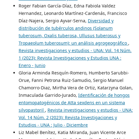
Roger Fabian García-Díaz, Edna Fabiola Valdez
Hernandez, Leonardo Martínez-Cardenás, Francisco
Díaz-Najera, Sergio Ayvar-Serna,
Diversidad y
distribución de tubérculos andinos (Solanum
tuberosum, Oxalis tuberosa, Ullusus tuberosus y
Tropaeolum tuberosum): un análisis agrogeográfico
,
Revista investigaciones y estudios - UNA: Vol. 14 Núm.
1 (2023): Revista Investigaciones y Estudios UNA :
Enero - Junio
Gloria Arminda Resquín-Romero, Humberto Sarubbi-
Orue, Fanni Petrona Ruiz-Samudio, Sergio Manuel
Chamorro-Diaz, Mirtha Vera de Ortiz, Katarzyna Golan,
Inmaculada Garrido-Jurado,
Identificación de hongos
entomopatogénicos de Atta sexdens en un sistema
silvopastoril
,
Revista investigaciones y estudios - UNA:
Vol. 14 Núm. 2 (2023): Revista Investigaciones y
Estudios - UNA : Julio - Diciembre
Liz Mabel Benítez, Katia Miranda, Juan Vicente Arce