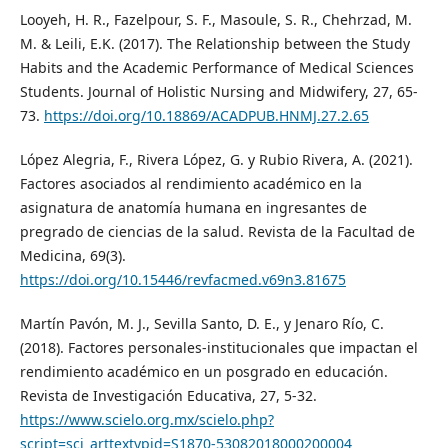
Looyeh, H. R., Fazelpour, S. F., Masoule, S. R., Chehrzad, M.
M. & Leili, E.K. (2017). The Relationship between the Study
Habits and the Academic Performance of Medical Sciences
Students. Journal of Holistic Nursing and Midwifery, 27, 65-
73.
https://doi.org/10.18869/ACADPUB.HNMJ.27.2.65
López Alegria, F., Rivera López, G. y Rubio Rivera, A. (2021).
Factores asociados al rendimiento académico en la
asignatura de anatomía humana en ingresantes de
pregrado de ciencias de la salud. Revista de la Facultad de
Medicina, 69(3).
https://doi.org/10.15446/revfacmed.v69n3.81675
Martín Pavón, M. J., Sevilla Santo, D. E., y Jenaro Río, C.
(2018). Factores personales-institucionales que impactan el
rendimiento académico en un posgrado en educación.
Revista de Investigación Educativa, 27, 5-32.
https://www.scielo.org.mx/scielo.php?
script=sci_arttextypid=S1870-53082018000200004