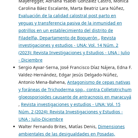
Mayeregger, Adriana Ysabel González Castro, Mónica
Carolina Báez Escalante, Marta Beatriz Lara Núñez,
Evaluación de la calidad calostral post parto en
yeguas y transferencia pasiva de la inmunidad en
potrillos en un establecimiento del distrito de
Filadelfia, Departamento de Boquerón
,
Revista
investigaciones y estudios - UNA: Vol. 14 Núm. 2
(2023): Revista Investigaciones y Estudios - UNA : Julio
- Diciembre
Sergio Ayvar-Serna, José Francisco Díaz Nájera, Edna F.
Valdez-Hernández, Edgar Jesús Delgado-Núñez,
Antonio Mena-Bahena,
Antagonismo de cepas nativas
y foráneas de Trichoderma spp., contra Colletotrichum
gloeosporioides causante de antracnosis en maracuyá
,
Revista investigaciones y estudios - UNA: Vol. 15
Núm. 2 (2024): Revista Investigaciones y Estudios -
UNA : Julio-Diciembre
Walter Fernando Brites, Matías Denis,
Dimensiones
ambientales de las desigualdades en Posadas,