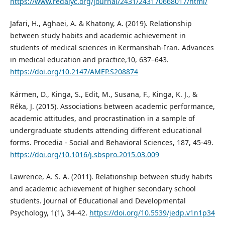
https://www.redalyc.org/journal/2431/243170668017/html/
Jafari, H., Aghaei, A. & Khatony, A. (2019). Relationship
between study habits and academic achievement in
students of medical sciences in Kermanshah-Iran. Advances
in medical education and practice,10, 637–643.
https://doi.org/10.2147/AMEP.S208874
Kármen, D., Kinga, S., Edit, M., Susana, F., Kinga, K. J., &
Réka, J. (2015). Associations between academic performance,
academic attitudes, and procrastination in a sample of
undergraduate students attending different educational
forms. Procedia - Social and Behavioral Sciences, 187, 45-49.
https://doi.org/10.1016/j.sbspro.2015.03.009
Lawrence, A. S. A. (2011). Relationship between study habits
and academic achievement of higher secondary school
students. Journal of Educational and Developmental
Psychology, 1(1), 34-42.
https://doi.org/10.5539/jedp.v1n1p34