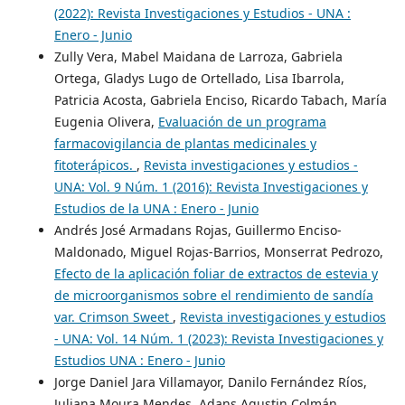
(2022): Revista Investigaciones y Estudios - UNA :
Enero - Junio
Zully Vera, Mabel Maidana de Larroza, Gabriela
Ortega, Gladys Lugo de Ortellado, Lisa Ibarrola,
Patricia Acosta, Gabriela Enciso, Ricardo Tabach, María
Eugenia Olivera,
Evaluación de un programa
farmacovigilancia de plantas medicinales y
fitoterápicos.
,
Revista investigaciones y estudios -
UNA: Vol. 9 Núm. 1 (2016): Revista Investigaciones y
Estudios de la UNA : Enero - Junio
Andrés José Armadans Rojas, Guillermo Enciso-
Maldonado, Miguel Rojas-Barrios, Monserrat Pedrozo,
Efecto de la aplicación foliar de extractos de estevia y
de microorganismos sobre el rendimiento de sandía
var. Crimson Sweet
,
Revista investigaciones y estudios
- UNA: Vol. 14 Núm. 1 (2023): Revista Investigaciones y
Estudios UNA : Enero - Junio
Jorge Daniel Jara Villamayor, Danilo Fernández Ríos,
Juliana Moura Mendes, Adans Agustin Colmán,