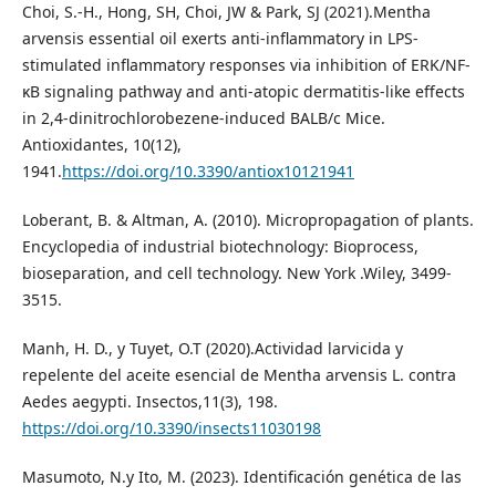
Choi, S.-H., Hong, SH, Choi, JW & Park, SJ (2021).Mentha
arvensis essential oil exerts anti-inflammatory in LPS-
stimulated inflammatory responses via inhibition of ERK/NF-
κB signaling pathway and anti-atopic dermatitis-like effects
in 2,4-dinitrochlorobezene-induced BALB/c Mice.
Antioxidantes, 10(12),
1941.
https://doi.org/10.3390/antiox10121941
Loberant, B. & Altman, A. (2010). Micropropagation of plants.
Encyclopedia of industrial biotechnology: Bioprocess,
bioseparation, and cell technology. New York .Wiley, 3499-
3515.
Manh, H. D., y Tuyet, O.T (2020).Actividad larvicida y
repelente del aceite esencial de Mentha arvensis L. contra
Aedes aegypti. Insectos,11(3), 198.
https://doi.org/10.3390/insects11030198
Masumoto, N.y Ito, M. (2023). Identificación genética de las