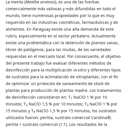
La menta (
Mentha arvensis
), es una de las hierbas
comercialmente más valiosas y más difundidas en todo el
mundo, tiene numerosas propiedades por lo que es muy
requerido en las industrias cosméticas, farmacéuticas y de
alimentos. En Paraguay existe una alta demanda de este
rubro, especialmente en el sector yerbatero. Actualmente
existe una problemática con la obtención de plantas sanas,
libres de patógenos, para las mudas, de las variedades
requeridas en el mercado local. Por consecuente, el objetivo
del presente trabajo fue evaluar diferentes métodos de
desinfección para la multiplicación
in vitro
y diferentes tipos
de sustratos para la aclimatación de vitroplantas, con el fin
de optimizar un protocolo de saneamiento de stock de
plantas para producción de plantas madre. Los tratamientos
de desinfección consistieron en: T
NaClO 1 % por 10
1
minutos; T
NaClO 1,5 % por 10 minutos; T
NaClO 1 % por
2
3
15 minutos y T
NaClO 1,5 % por 15 minutos, los sustratos
4
utilizados fueron: perlita; sustrato comercial Carolina®;
perlita + sustrato comercial (1:1). Los resultados de la