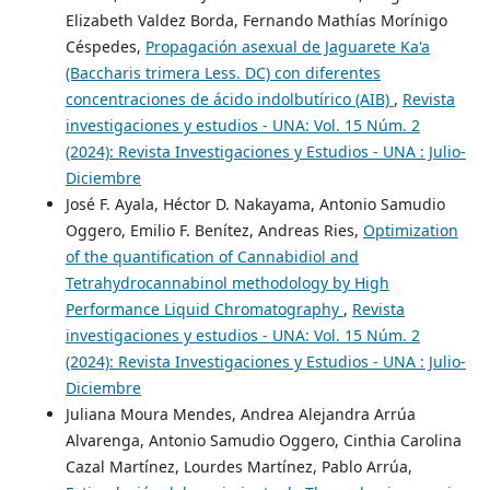
Elizabeth Valdez Borda, Fernando Mathías Morínigo
Céspedes,
Propagación asexual de Jaguarete Ka'a
(Baccharis trimera Less. DC) con diferentes
concentraciones de ácido indolbutírico (AIB)
,
Revista
investigaciones y estudios - UNA: Vol. 15 Núm. 2
(2024): Revista Investigaciones y Estudios - UNA : Julio-
Diciembre
José F. Ayala, Héctor D. Nakayama, Antonio Samudio
Oggero, Emilio F. Benítez, Andreas Ries,
Optimization
of the quantification of Cannabidiol and
Tetrahydrocannabinol methodology by High
Performance Liquid Chromatography
,
Revista
investigaciones y estudios - UNA: Vol. 15 Núm. 2
(2024): Revista Investigaciones y Estudios - UNA : Julio-
Diciembre
Juliana Moura Mendes, Andrea Alejandra Arrúa
Alvarenga, Antonio Samudio Oggero, Cinthia Carolina
Cazal Martínez, Lourdes Martínez, Pablo Arrúa,