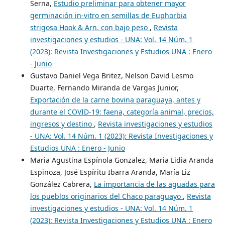
Serna,
Estudio preliminar para obtener mayor
germinación in-vitro en semillas de Euphorbia
strigosa Hook & Arn. con bajo peso
,
Revista
investigaciones y estudios - UNA: Vol. 14 Núm. 1
(2023): Revista Investigaciones y Estudios UNA : Enero
- Junio
Gustavo Daniel Vega Britez, Nelson David Lesmo
Duarte, Fernando Miranda de Vargas Junior,
Exportación de la carne bovina paraguaya, antes y
durante el COVID-19: faena, categoría animal, precios,
ingresos y destino
,
Revista investigaciones y estudios
- UNA: Vol. 14 Núm. 1 (2023): Revista Investigaciones y
Estudios UNA : Enero - Junio
Maria Agustina Espínola Gonzalez, Maria Lidia Aranda
Espinoza, José Espíritu Ibarra Aranda, María Liz
González Cabrera,
La importancia de las aguadas para
los pueblos originarios del Chaco paraguayo
,
Revista
investigaciones y estudios - UNA: Vol. 14 Núm. 1
(2023): Revista Investigaciones y Estudios UNA : Enero