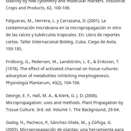
stability by flow cytometry and molecular markers. Industrial
Crops and Products, 62, 100-106.
Folgueras, M., Herrera, L. y Carrazana, D. (2001). La
contaminación microbiana en la micropropagación in vitro
de las raíces y tubérculos tropicales. En: Libro de reportes
cortos. Taller Internacional BioVeg. Cuba. Ciego de Avila.
193-185.
Fridborg, G., Pedersen, M., Landström, L. E., & Eriksson, T.
(1978). The effect of activated charcoal on tissue cultures:
adsorption of metabolites inhibiting morphogenesis.
Physiologia Plantarum, 43(2), 104-106.
George, E. F., Hall, M. A., & Klerk, G. J. D. (2008).
Micropropagation: uses and methods. Plant Propagation by
Tissue Culture. 3rd. ed. Volume 1. The Background, 29-64.
Godoy, H., Pacheco, P., Sánchez-Olate, M., y Zúñiga, G.
(2005). Micropropagación de plantas: una herramienta para