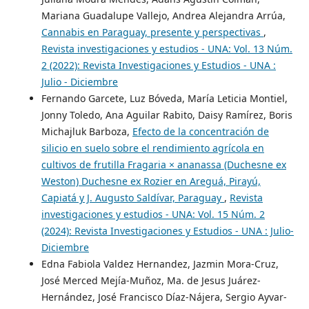
Mariana Guadalupe Vallejo, Andrea Alejandra Arrúa,
Cannabis en Paraguay, presente y perspectivas
,
Revista investigaciones y estudios - UNA: Vol. 13 Núm.
2 (2022): Revista Investigaciones y Estudios - UNA :
Julio - Diciembre
Fernando Garcete, Luz Bóveda, María Leticia Montiel,
Jonny Toledo, Ana Aguilar Rabito, Daisy Ramírez, Boris
Michajluk Barboza,
Efecto de la concentración de
silicio en suelo sobre el rendimiento agrícola en
cultivos de frutilla Fragaria × ananassa (Duchesne ex
Weston) Duchesne ex Rozier en Areguá, Pirayú,
Capiatá y J. Augusto Saldívar, Paraguay
,
Revista
investigaciones y estudios - UNA: Vol. 15 Núm. 2
(2024): Revista Investigaciones y Estudios - UNA : Julio-
Diciembre
Edna Fabiola Valdez Hernandez, Jazmin Mora-Cruz,
José Merced Mejía-Muñoz, Ma. de Jesus Juárez-
Hernández, José Francisco Díaz-Nájera, Sergio Ayvar-