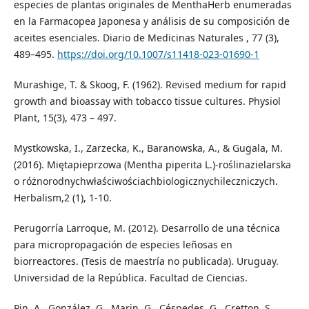
especies de plantas originales de MenthaHerb enumeradas
en la Farmacopea Japonesa y análisis de su composición de
aceites esenciales. Diario de Medicinas Naturales , 77 (3),
489–495.
https://doi.org/10.1007/s11418-023-01690-1
Murashige, T. & Skoog, F. (1962). Revised medium for rapid
growth and bioassay with tobacco tissue cultures. Physiol
Plant, 15(3), 473 – 497.
Mystkowska, I., Zarzecka, K., Baranowska, A., & Gugala, M.
(2016). Miętapieprzowa (Mentha piperita L.)-roślinazielarska
o różnorodnychwłaściwościachbiologicznychileczniczych.
Herbalism,2 (1), 1-10.
Perugorría Larroque, M. (2012). Desarrollo de una técnica
para micropropagación de especies leñosas en
biorreactores. (Tesis de maestría no publicada). Uruguay.
Universidad de la República. Facultad de Ciencias.
Pin, A., González, G., Marin, G., Céspedes, G., Cretton, S.,