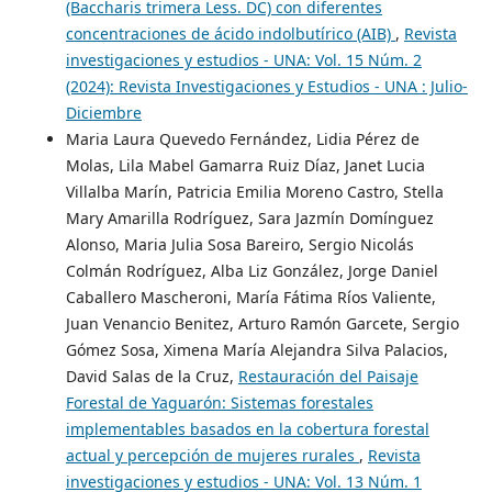
(Baccharis trimera Less. DC) con diferentes
concentraciones de ácido indolbutírico (AIB)
,
Revista
investigaciones y estudios - UNA: Vol. 15 Núm. 2
(2024): Revista Investigaciones y Estudios - UNA : Julio-
Diciembre
Maria Laura Quevedo Fernández, Lidia Pérez de
Molas, Lila Mabel Gamarra Ruiz Díaz, Janet Lucia
Villalba Marín, Patricia Emilia Moreno Castro, Stella
Mary Amarilla Rodríguez, Sara Jazmín Domínguez
Alonso, Maria Julia Sosa Bareiro, Sergio Nicolás
Colmán Rodríguez, Alba Liz González, Jorge Daniel
Caballero Mascheroni, María Fátima Ríos Valiente,
Juan Venancio Benitez, Arturo Ramón Garcete, Sergio
Gómez Sosa, Ximena María Alejandra Silva Palacios,
David Salas de la Cruz,
Restauración del Paisaje
Forestal de Yaguarón: Sistemas forestales
implementables basados en la cobertura forestal
actual y percepción de mujeres rurales
,
Revista
investigaciones y estudios - UNA: Vol. 13 Núm. 1