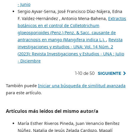
- Junio
Sergio Ayvar-Serna, José Francisco Díaz-Nájera, Edna
F. Valdez-Hernández , Antonio Mena-Bahena,
Extractos
botánicos en el control de Colletotrichum
gloeosporioides (Penz.) Penz. & Sacc. causante de
antracnosis en mango (Mangifera indica L.).
,
Revista
investigaciones y estudios - UNA: Vol. 14 Núm. 2
(2023): Revista Investigaciones y Estudios - UNA : Julio
- Diciembre
1-10 de 50
SIGUIENTE
También puede
Iniciar una búsqueda de similitud avanzada
para este artículo.
Artículos más leídos del mismo autor/a
María Esther Riveros Pineda, Juan Venancio Benítez
Núñez, Natalia de Jesús Zelada Cardozo, Magalí