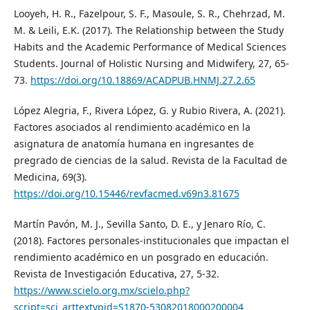
Looyeh, H. R., Fazelpour, S. F., Masoule, S. R., Chehrzad, M.
M. & Leili, E.K. (2017). The Relationship between the Study
Habits and the Academic Performance of Medical Sciences
Students. Journal of Holistic Nursing and Midwifery, 27, 65-
73.
https://doi.org/10.18869/ACADPUB.HNMJ.27.2.65
López Alegria, F., Rivera López, G. y Rubio Rivera, A. (2021).
Factores asociados al rendimiento académico en la
asignatura de anatomía humana en ingresantes de
pregrado de ciencias de la salud. Revista de la Facultad de
Medicina, 69(3).
https://doi.org/10.15446/revfacmed.v69n3.81675
Martín Pavón, M. J., Sevilla Santo, D. E., y Jenaro Río, C.
(2018). Factores personales-institucionales que impactan el
rendimiento académico en un posgrado en educación.
Revista de Investigación Educativa, 27, 5-32.
https://www.scielo.org.mx/scielo.php?
script=sci_arttextypid=S1870-53082018000200004