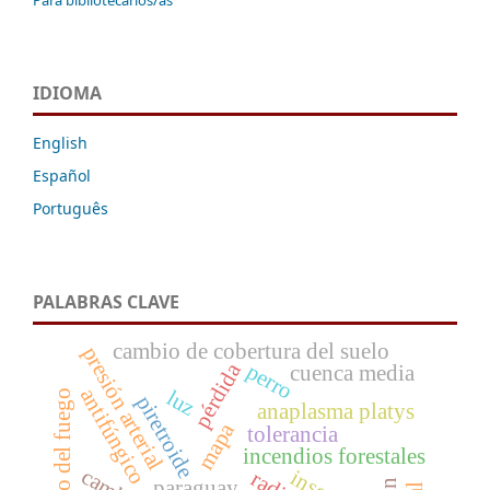
IDIOMA
English
Español
Português
PALABRAS CLAVE
cambio de cobertura del suelo
presión arterial
pérdida
perro
cuenca media
antifúngico
luz
manejo del fuego
piretroide
anaplasma platys
mapa
tolerancia
incendios forestales
paraguay