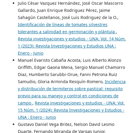
Julio César Vazquez Hernández, José Oscar Mascorro
Gallardo, Juan Enrique Rodriguez Pérez, Jaime
Sahagún Castellanos, José Luis Rodriguez de la O.,
Identificación de líneas de tomates silvestres
tolerantes a salinidad en germinación y plántula
,
Revista investigaciones y estudios - UNA: Vol. 14 Núm.
1 (2023): Revista Investigaciones y Estudios UNA :
Enero - Junio
Manuel Evaristo Cabaña Acosta, Luis Alberto Alonzo
Griffith, Edgar Gaona Mena, Sergio Manuel Chamorro
Diaz, Humberto Sarubbi-Orue, Fanni Petrona Ruiz
Samudio, Gloria Arminda Resquín-Romero,
Incidencia
y distribución de termiteros sobre pastizal: requisito
previo para su manejo y control en condiciones de
campo
,
Revista investigaciones y estudios - UNA: Vol.
15 Núm. 1 (2024): Revista Investigaciones y Estudios -
UNA : Enero - Junio
Gustavo Daniel Vega Britez, Nelson David Lesmo
Duarte, Fernando Miranda de Vargas Junior,