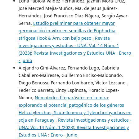
Edna Fabiola Valdez Hernandez, Jazmin Mora-Cruz,
José Merced Mejía-Muñoz, Ma. de Jesus Juárez-
Hernández, José Francisco Díaz-Nájera, Sergio Ayvar-
Serna,
Estudio preliminar para obtener mayor
germinación in-vitro en semillas de Euphorbia
strigosa Hook & Arn. con bajo peso
,
Revista
investigaciones y estudios - UNA: Vol. 14 Núm. 1
(2023): Revista Investigaciones y Estudios UNA : Enero
- Junio
Alejandro Gini-Alvarez, Fernando Lugo, Gabriela
Caballero-Mairesse, Guillermo Enciso-Maldonado,
Diego Bonussi, Fernando Lombardo, Víctor Lezcano ,
Federico Barreto, Linzy Espinoza, Horacio Lopez-
Nicora,
Nematodos fitoparásitos en la mira:
explorando el potencial patogénico de los géneros
Helicotylenchus, Scutellonema y Tylenchorhynchus en
soja en Paraguay
,
Revista investigaciones y estudios -
UNA: Vol. 14 Núm. 1 (2023): Revista Investigaciones y
Estudios UNA : Enero - Junio