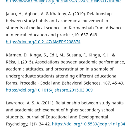
https://www.redalyc.org/journal/2431/243170668017/html/
Jafari, H., Aghaei, A. & Khatony, A. (2019). Relationship
between study habits and academic achievement in
students of medical sciences in Kermanshah-Iran. Advances
in medical education and practice,10, 637–643.
https://doi.org/10.2147/AMEP.S208874
Kármen, D., Kinga, S., Edit, M., Susana, F., Kinga, K. J., &
Réka, J. (2015). Associations between academic performance,
academic attitudes, and procrastination in a sample of
undergraduate students attending different educational
forms. Procedia - Social and Behavioral Sciences, 187, 45-49.
https://doi.org/10.1016/j.sbspro.2015.03.009
Lawrence, A. S. A. (2011). Relationship between study habits
and academic achievement of higher secondary school
students. Journal of Educational and Developmental
Psychology, 1(1), 34-42.
https://doi.org/10.5539/jedp.v1n1p34