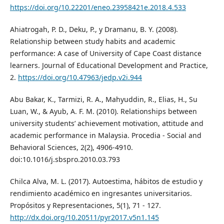
https://doi.org/10.22201/eneo.23958421e.2018.4.533
Ahiatrogah, P. D., Deku, P., y Dramanu, B. Y. (2008).
Relationship between study habits and academic
performance: A case of University of Cape Coast distance
learners. Journal of Educational Development and Practice,
2.
https://doi.org/10.47963/jedp.v2i.944
Abu Bakar, K., Tarmizi, R. A., Mahyuddin, R., Elias, H., Su
Luan, W., & Ayub, A. F. M. (2010). Relationships between
university students’ achievement motivation, attitude and
academic performance in Malaysia. Procedia - Social and
Behavioral Sciences, 2(2), 4906-4910.
doi:10.1016/j.sbspro.2010.03.793
Chilca Alva, M. L. (2017). Autoestima, hábitos de estudio y
rendimiento académico en ingresantes universitarios.
Propósitos y Representaciones, 5(1), 71 - 127.
http://dx.doi.org/10.20511/pyr2017.v5n1.145