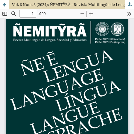
Vol. 6 Núm. 3 (2024): ÑEMITỸRÃ - Revista Multilingüe de Lengua, Sociedad y Educación