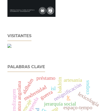
VISITANTES
PALABRAS CLAVE
préstamo
bakhtin
artesanía
aldhelm
corpus
literatura angolana
resignificación
modernidad
isl
guerra
lexicología
pe
pepetela
encaje
jerarquía social
espaço-tempo
esp