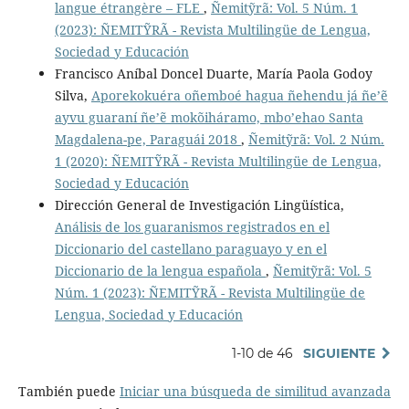
langue étrangère – FLE
,
Ñemitỹrã: Vol. 5 Núm. 1
(2023): ÑEMITỸRÃ - Revista Multilingüe de Lengua,
Sociedad y Educación
Francisco Aníbal Doncel Duarte, María Paola Godoy
Silva,
Aporekokuéra oñemboé hagua ñehendu já ñe’ẽ
ayvu guaraní ñe’ẽ mokõiháramo, mbo’ehao Santa
Magdalena-pe, Paraguái 2018
,
Ñemitỹrã: Vol. 2 Núm.
1 (2020): ÑEMITỸRÃ - Revista Multilingüe de Lengua,
Sociedad y Educación
Dirección General de Investigación Lingüística,
Análisis de los guaranismos registrados en el
Diccionario del castellano paraguayo y en el
Diccionario de la lengua española
,
Ñemitỹrã: Vol. 5
Núm. 1 (2023): ÑEMITỸRÃ - Revista Multilingüe de
Lengua, Sociedad y Educación
1-10 de 46
SIGUIENTE
También puede
Iniciar una búsqueda de similitud avanzada