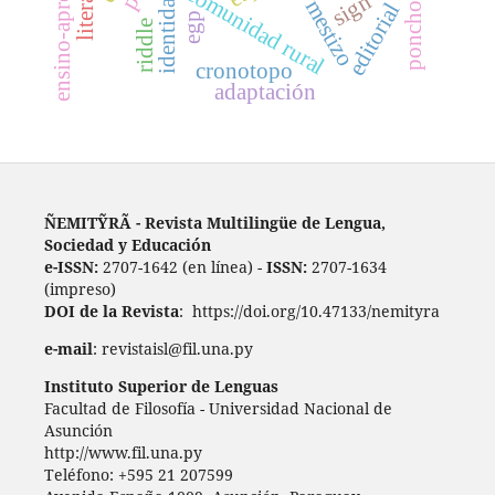
ensino-aprendizagem
comunidad rural
identidad
sign
mestizo
editorial
poncho
egp
riddle
cronotopo
adaptación
ÑEMITỸRÃ - Revista Multilingüe de Lengua,
Sociedad y Educación
e-ISSN:
2707-1642 (en línea) -
ISSN:
2707-1634
(impreso)
DOI de la Revista
: https://doi.org/10.47133/nemityra
e-mail
: revistaisl@fil.una.py
Instituto Superior de Lenguas
Facultad de Filosofía - Universidad Nacional de
Asunción
http://www.fil.una.py
Teléfono: +595 21 207599