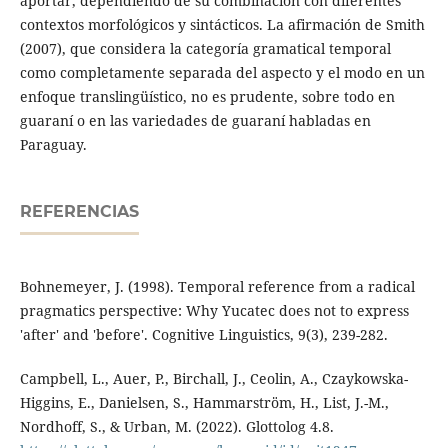
aportar, dependiendo de su combinación con diferentes
contextos morfológicos y sintácticos. La afirmación de Smith
(2007), que considera la categoría gramatical temporal
como completamente separada del aspecto y el modo en un
enfoque translingüístico, no es prudente, sobre todo en
guaraní o en las variedades de guaraní habladas en
Paraguay.
REFERENCIAS
Bohnemeyer, J. (1998). Temporal reference from a radical
pragmatics perspective: Why Yucatec does not to express
'after' and 'before'. Cognitive Linguistics, 9(3), 239-282.
Campbell, L., Auer, P., Birchall, J., Ceolin, A., Czaykowska-
Higgins, E., Danielsen, S., Hammarström, H., List, J.-M.,
Nordhoff, S., & Urban, M. (2022). Glottolog 4.8.