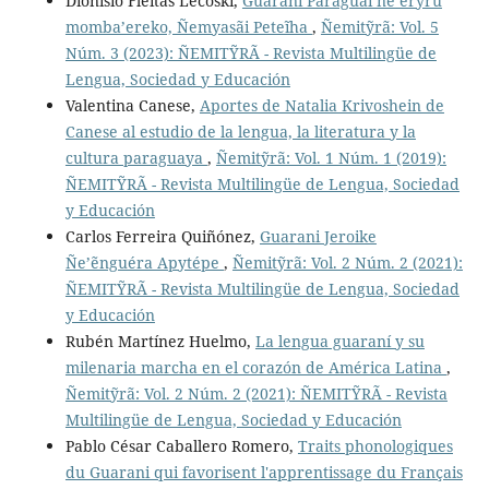
Dionisio Fleitas Lecoski,
Guarani Paraguái ñe’ẽryru
momba’ereko, Ñemyasãi Peteĩha
,
Ñemitỹrã: Vol. 5
Núm. 3 (2023): ÑEMITỸRÃ - Revista Multilingüe de
Lengua, Sociedad y Educación
Valentina Canese,
Aportes de Natalia Krivoshein de
Canese al estudio de la lengua, la literatura y la
cultura paraguaya
,
Ñemitỹrã: Vol. 1 Núm. 1 (2019):
ÑEMITỸRÃ - Revista Multilingüe de Lengua, Sociedad
y Educación
Carlos Ferreira Quiñónez,
Guarani Jeroike
Ñe’ẽnguéra Apytépe
,
Ñemitỹrã: Vol. 2 Núm. 2 (2021):
ÑEMITỸRÃ - Revista Multilingüe de Lengua, Sociedad
y Educación
Rubén Martínez Huelmo,
La lengua guaraní y su
milenaria marcha en el corazón de América Latina
,
Ñemitỹrã: Vol. 2 Núm. 2 (2021): ÑEMITỸRÃ - Revista
Multilingüe de Lengua, Sociedad y Educación
Pablo César Caballero Romero,
Traits phonologiques
du Guarani qui favorisent l'apprentissage du Français