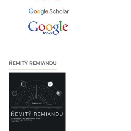
ÑEMITỸ REMIANDU