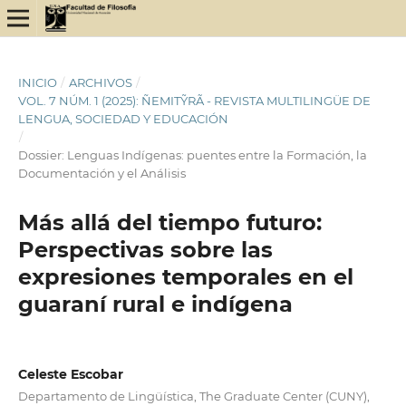
INICIO
/
ARCHIVOS
/
VOL. 7 NÚM. 1 (2025): ÑEMITỸRÃ - REVISTA MULTILINGÜE DE
LENGUA, SOCIEDAD Y EDUCACIÓN
/
Dossier: Lenguas Indígenas: puentes entre la Formación, la
Documentación y el Análisis
Más allá del tiempo futuro:
Perspectivas sobre las
expresiones temporales en el
guaraní rural e indígena
Celeste Escobar
Departamento de Lingüística, The Graduate Center (CUNY),