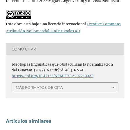
Derechos de autor 2022 Miguel Ángel Verón; y Revista Ñemitỹrã
Esta obra está bajo una licencia internacional
Creative Commons
Atribución-NoComercial-SinDerivadas 4.0
.
CÓMO CITAR
Ideologías lingüísticas que obstaculizan la normalización
del Guaraní. (2022).
Ñemitỹrã
,
4
(1), 62-74.
https://doi.org/10.47133/NEMITYRA2022100A5
MÁS FORMATOS DE CITA
Artículos similares