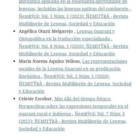
lingüística aplicada en la enseñanza-aprendizaje de
lenguas, incluidas las lenguas nativas del continente
,
Ñemitỹrã: Vol. 5 Núm. 1 (2023): ÑEMITỸRÃ - Revista
Multilingüe de Lengua, Sociedad y Educación
Angélica Otazú Melgarejo ,
Lengua Guaraní y
Glotopolítica en la traducción especializada
,
Ñemitỹrã: Vol. 8 Núm. 1 (2026): ÑEMITỸRÃ - Revista
Multilingüe de Lengua, Sociedad y Educación
María Noema Aquino Velloso,
Las representaciones
sociales de la Lengua Guaraní en su predicación
lingüística
,
Ñemitỹrã: Vol. 2 Núm. 1 (2020):
ÑEMITỸRÃ - Revista Multilingüe de Lengua, Sociedad
y Educación
Celeste Escobar,
Más allá del tiempo futuro:
Perspectivas sobre las expresiones temporales en el
guaraní rural e indígena
,
Ñemitỹrã: Vol. 7 Núm. 1
(2025): ÑEMITỸRÃ - Revista Multilingüe de Lengua,
Sociedad y Educación