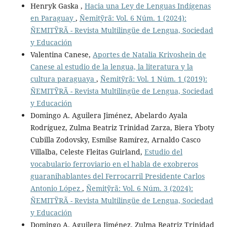
Henryk Gaska ,
Hacia una Ley de Lenguas Indígenas
en Paraguay
,
Ñemitỹrã: Vol. 6 Núm. 1 (2024):
ÑEMITỸRÃ - Revista Multilingüe de Lengua, Sociedad
y Educación
Valentina Canese,
Aportes de Natalia Krivoshein de
Canese al estudio de la lengua, la literatura y la
cultura paraguaya
,
Ñemitỹrã: Vol. 1 Núm. 1 (2019):
ÑEMITỸRÃ - Revista Multilingüe de Lengua, Sociedad
y Educación
Domingo A. Aguilera Jiménez, Abelardo Ayala
Rodríguez, Zulma Beatriz Trinidad Zarza, Biera Yboty
Cubilla Zodovsky, Esmilse Ramírez, Arnaldo Casco
Villalba, Celeste Fleitas Guirland,
Estudio del
vocabulario ferroviario en el habla de exobreros
guaranihablantes del Ferrocarril Presidente Carlos
Antonio López
,
Ñemitỹrã: Vol. 6 Núm. 3 (2024):
ÑEMITỸRÃ - Revista Multilingüe de Lengua, Sociedad
y Educación
Domingo A. Aguilera Jiménez, Zulma Beatriz Trinidad