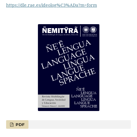
https://dle.rae.es/ideolog%C3%ADa?m=form
PDF