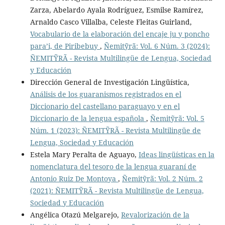
Zarza, Abelardo Ayala Rodríguez, Esmilse Ramírez,
Arnaldo Casco Villalba, Celeste Fleitas Guirland,
Vocabulario de la elaboración del encaje ju y poncho
para’i, de Piribebuy
,
Ñemitỹrã: Vol. 6 Núm. 3 (2024):
ÑEMITỸRÃ - Revista Multilingüe de Lengua, Sociedad
y Educación
Dirección General de Investigación Lingüística,
Análisis de los guaranismos registrados en el
Diccionario del castellano paraguayo y en el
Diccionario de la lengua española
,
Ñemitỹrã: Vol. 5
Núm. 1 (2023): ÑEMITỸRÃ - Revista Multilingüe de
Lengua, Sociedad y Educación
Estela Mary Peralta de Aguayo,
Ideas lingüísticas en la
nomenclatura del tesoro de la lengua guaraní de
Antonio Ruiz De Montoya
,
Ñemitỹrã: Vol. 2 Núm. 2
(2021): ÑEMITỸRÃ - Revista Multilingüe de Lengua,
Sociedad y Educación
Angélica Otazú Melgarejo,
Revalorización de la