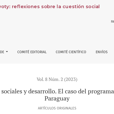
y: reflexiones sobre la cuestión social
F
llo. El caso del programa Tekoporã en Yuty, Caazapá, Paragua
 DE
COMITÉ EDITORIAL
COMITÉ CIENTÍFICO
ENVÍOS
Vol. 8 Núm. 2 (2023)
ociales y desarrollo. El caso del program
Paraguay
ARTÍCULOS ORIGINALES