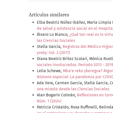
Artículos similares
Elba Beatriz Núñez Ibáñez, María Limpia 
de salud y asistencia social en el Hospita
Álvaro Lo Bianco,
¿Qué tan real es lo virt
las Ciencias Sociales
Stella García,
Registros del Médico Higien
yvoty: Vol. 2 (2017)
Diana Beatriz Britez Scolari, Mónica Ruot
sociales involucrados. Periodo 2013 - 201
Lelia Schewe,
Mba’e reko ykeregua? Algun
Número especial: La pandemia por COVID-
Ada Vera, Carmen García, Stella García, C
una mirada desde las Ciencias Sociales
Alan Bogarín Colmán,
Reflexiones en torn
Núm. 1 (2024)
Patricia Cristaldo, Rosa Ruffinelli, Belin