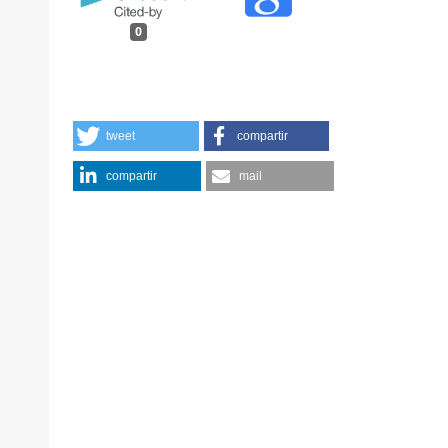
0
tweet
compartir
compartir
mail