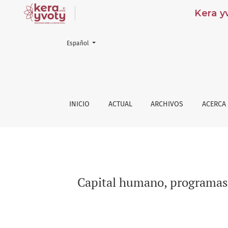
Kera yvot
Cambiar el idioma. El actual es:
Español
Capital humano, programas sociales y desarro
INICIO
ACTUAL
ARCHIVOS
ACERCA
Capital humano, programas s