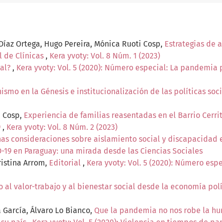
Díaz Ortega, Hugo Pereira, Mónica Ruoti Cosp,
Estrategias de a
l de Clínicas
,
Kera yvoty: Vol. 8 Núm. 1 (2023)
ual?
,
Kera yvoty: Vol. 5 (2020): Número especial: La pandemia
ismo en la Génesis e institucionalización de las políticas soc
i Cosp,
Experiencia de familias reasentadas en el Barrio Cerri
9
,
Kera yvoty: Vol. 8 Núm. 2 (2023)
as consideraciones sobre aislamiento social y discapacidad 
19 en Paraguay: una mirada desde las Ciencias Sociales
ristina Arrom,
Editorial
,
Kera yvoty: Vol. 5 (2020): Número es
o al valor-trabajo y al bienestar social desde la economía po
da García, Álvaro Lo Bianco,
Que la pandemia no nos robe la hu