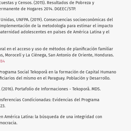
cuestas y Censos. (2015). Resultados de Pobreza y
 Permanente de Hogares 2014. DGEEC/STP.
 Unidas, UNFPA. (2019). Consecuencias socioeconómicas del
Implementación de la metodología para estimar el impacto
aternidad adolescentes en países de América Latina y el
tural en el acceso y uso de métodos de planificación familiar
s, Morocelí y La Ciénega, San Antonio de Oriente, Honduras.
784
el Programa Social Tekoporã en la formación de Capital Humano
iciarios del mismo en el Paraguay. Población y Desarrollo.
. (2016). Portafolio de Informaciones - Tekoporã. MDS.
ransferencias Condicionadas: Evidencias del Programa
23.
l en América Latina: la búsqueda de una integridad con
mocracia.