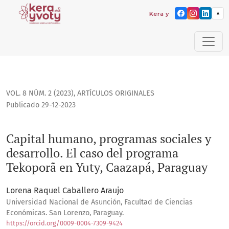
Kera yvoty: reflexiones sob
A
Capital humano, programas sociales y desarrollo. El caso d
VOL. 8 NÚM. 2 (2023)
,
ARTÍCULOS ORIGINALES
Publicado 29-12-2023
Capital humano, programas sociales y
desarrollo. El caso del programa
Tekoporã en Yuty, Caazapá, Paraguay
Lorena Raquel Caballero Araujo
Universidad Nacional de Asunción, Facultad de Ciencias
Económicas. San Lorenzo, Paraguay.
https://orcid.org/0009-0004-7309-9424