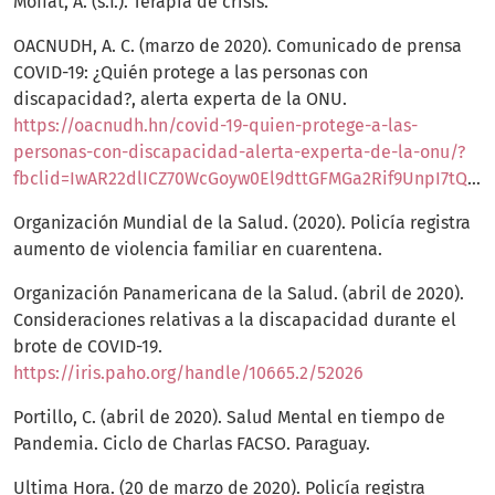
Moffat, A. (s.f.). Terapia de crisis.
OACNUDH, A. C. (marzo de 2020). Comunicado de prensa
COVID-19: ¿Quién protege a las personas con
discapacidad?, alerta experta de la ONU.
https://oacnudh.hn/covid-19-quien-protege-a-las-
personas-con-discapacidad-alerta-experta-de-la-onu/?
fbclid=IwAR22dlICZ70WcGoyw0El9dttGFMGa2Rif9UnpI7tQiYeJA_5XTn1xUwuoIE
Organización Mundial de la Salud. (2020). Policía registra
aumento de violencia familiar en cuarentena.
Organización Panamericana de la Salud. (abril de 2020).
Consideraciones relativas a la discapacidad durante el
brote de COVID-19.
https://iris.paho.org/handle/10665.2/52026
Portillo, C. (abril de 2020). Salud Mental en tiempo de
Pandemia. Ciclo de Charlas FACSO. Paraguay.
Ultima Hora. (20 de marzo de 2020). Policía registra