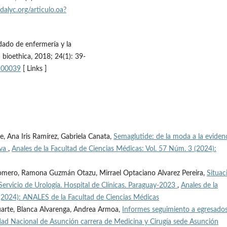
dalyc.org/articulo.oa?
idado de enfermería y la
 bioethica, 2018; 24(1): 39-
100039
[ Links ]
ce, Ana Iris Ramírez, Gabriela Canata,
Semaglutide: de la moda a la eviden
iva
,
Anales de la Facultad de Ciencias Médicas: Vol. 57 Núm. 3 (2024):
 Romero, Ramona Guzmán Otazu, Mirrael Optaciano Alvarez Pereira,
Situac
Servicio de Urología. Hospital de Clínicas. Paraguay-2023
,
Anales de la
 (2024): ANALES de la Facultad de Ciencias Médicas
Duarte, Blanca Alvarenga, Andrea Armoa,
Informes seguimiento a egresado
idad Nacional de Asunción carrera de Medicina y Cirugía sede Asunción