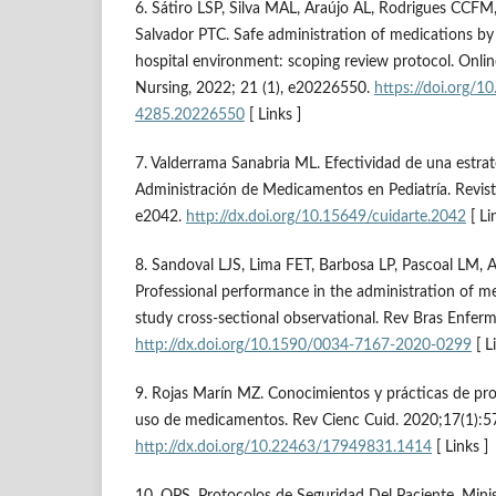
6. Sátiro LSP, Silva MAL, Araújo AL, Rodrigues CCFM
Salvador PTC. Safe administration of medications by 
hospital environment: scoping review protocol. Online
Nursing, 2022; 21 (1), e20226550.
https://doi.org/1
4285.20226550
[ Links ]
7. Valderrama Sanabria ML. Efectividad de una estra
Administración de Medicamentos en Pediatría. Revist
e2042.
http://dx.doi.org/10.15649/cuidarte.2042
[ Li
8. Sandoval LJS, Lima FET, Barbosa LP, Pascoal LM, 
Professional performance in the administration of med
study cross-sectional observational. Rev Bras Enfer
http://dx.doi.org/10.1590/0034-7167-2020-0299
[ L
9. Rojas Marín MZ. Conocimientos y prácticas de prof
uso de medicamentos. Rev Cienc Cuid. 2020;17(1):5
http://dx.doi.org/10.22463/17949831.1414
[ Links ]
10. OPS. Protocolos de Seguridad Del Paciente. Minis