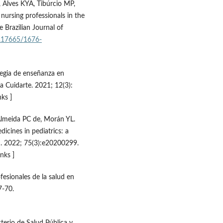
, Alves KYA, Tibúrcio MP,
nursing professionals in the
 Brazilian Journal of
0.17665/1676-
tegia de enseñanza en
a Cuidarte. 2021; 12(3):
nks ]
Almeida PC de, Morán YL.
icines in pediatrics: a
m. 2022; 75(3):e20200299.
inks ]
esionales de la salud en
7-70.
terio de Salud Pública y