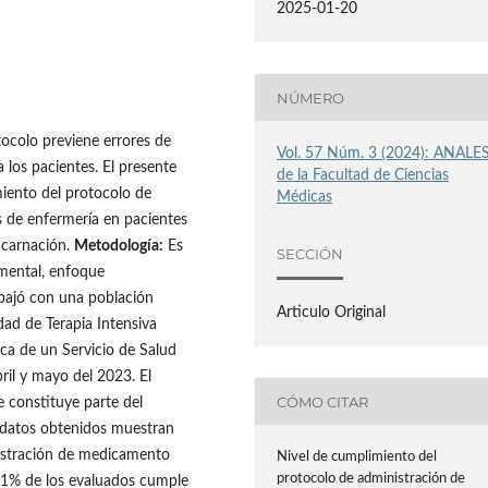
2025-01-20
NÚMERO
ocolo previene errores de
Vol. 57 Núm. 3 (2024): ANALE
 los pacientes. El presente
de la Facultad de Ciencias
miento del protocolo de
Médicas
 de enfermería en pacientes
ncarnación.
Metodología:
Es
SECCIÓN
imental, enfoque
rabajó con una población
Articulo Original
ad de Terapia Intensiva
ica de un Servicio de Salud
ril y mayo del 2023. El
CÓMO CITAR
e constituye parte del
 datos obtenidos muestran
nistración de medicamento
Nivel de cumplimiento del
protocolo de administración de
 31% de los evaluados cumple