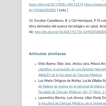
https://doi.org/10.17058/.v9i4.13574
https://www.re
id=570464292003
[ Links ]
14. Escobar-Castellanos, B. y Cid-Henriquez, P. El cu
ética derivados del avance tecnológico en salud. Acta
46:
http://dx.doi.org/10.4067/S1726-569X2018000
Artículos similares
Elvio Bueno, Elias Jara, Jessica Jara, Maura Ar
científica. A propósito de una Revisión Narrat
ANALES de la Facultad de Ciencias Médicas
Luz María Ortigoza de Núñez, Lucila Villalba
de higiene de manos en el personal de blanco 
Facultad de Ciencias Médicas: Vol. 57 Núm. 2
Laurentino Barrios, Luis Armoa, Lilian Paola 
la Facultad de Ciencias Médicas de la Univers