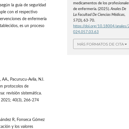
medicamentos de los profesionale
según la guía de seguridad
de enfermería. (2025).
Anales De
ple con el respectivo
La Facultad De Ciencias Médicas
,
ntervenciones de enfermería
57
(3), 63-70.
stablecidos, es un proceso
https://doi.org/10.18004/anales/
024.057.03.63
MÁS FORMATOS DE CITA
 AA., Pacurucu-Avila, NJ.
en protocolos de
a: revisión sistemática.
, 2021; 40(3), 266-274
rnández R, Fonseca Gómez
ación y los valores