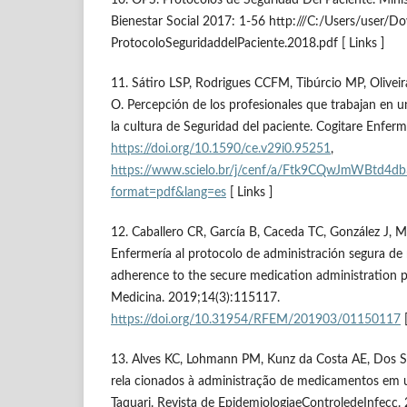
Bienestar Social 2017: 1-56 http:///C:/Users/user/
ProtocoloSeguridaddelPaciente.2018.pdf [ Links ]
11. Sátiro LSP, Rodrigues CCFM, Tibúrcio MP, Olivei
O. Percepción de los profesionales que trabajan en un
la cultura de Seguridad del paciente. Cogitare Enfer
https://doi.org/10.1590/ce.v29i0.95251
,
https://www.scielo.br/j/cenf/a/Ftk9CQwJmWBtd4
format=pdf&lang=es
[ Links ]
12. Caballero CR, García B, Caceda TC, González J, 
Enfermería al protocolo de administración segura de
adherence to the secure medication administration p
Medicina. 2019;14(3):115117.
https://doi.org/10.31954/RFEM/201903/01150117
[
13. Alves KC, Lohmann PM, Kunz da Costa AE, Dos S
rela cionados à administração de medicamentos em u
Taquari. Revista de EpidemiologiaeControledeInfecç. 