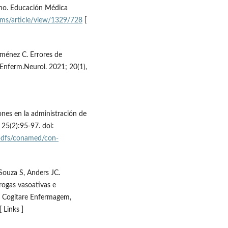
ano. Educación Médica
/ems/article/view/1329/728
[
iménez C. Errores de
Enferm.Neurol. 2021; 20(1),
nes en la administración de
5(2):95-97. doi:
pdfs/conamed/con-
Souza S, Anders JC.
rogas vasoativas e
a. Cogitare Enfermagem,
[ Links ]