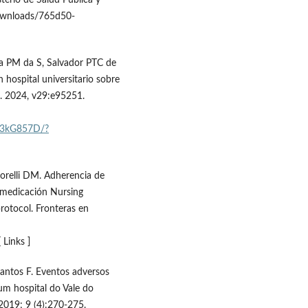
Downloads/765d50-
ra PM da S, Salvador PTC de
 hospital universitario sobre
m. 2024, v29:e95251.
db3kG857D/?
Morelli DM. Adherencia de
 medicación Nursing
rotocol. Fronteras en
 Links ]
antos F. Eventos adversos
m hospital do Vale do
2019; 9 (4):270-275.