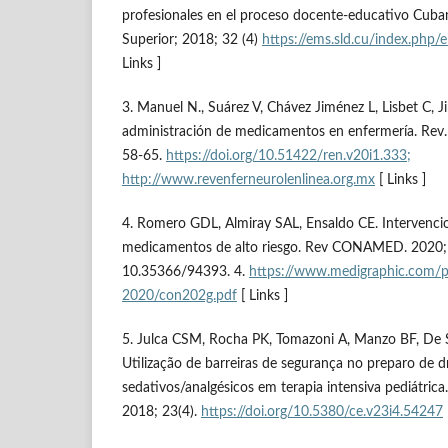
profesionales en el proceso docente-educativo Cub
Superior; 2018; 32 (4)
https://ems.sld.cu/index.php
Links ]
3. Manuel N., Suárez V, Chávez Jiménez L, Lisbet C, J
administración de medicamentos en enfermería. Rev.
58-65.
https://doi.org/10.51422/ren.v20i1.333;
http://www.revenferneurolenlinea.org.mx
[ Links ]
4. Romero GDL, Almiray SAL, Ensaldo CE. Intervencio
medicamentos de alto riesgo. Rev CONAMED. 2020; 2
10.35366/94393. 4.
https://www.medigraphic.com/
2020/con202g.pdf
[ Links ]
5. Julca CSM, Rocha PK, Tomazoni A, Manzo BF, De 
Utilização de barreiras de segurança no preparo de d
sedativos/analgésicos em terapia intensiva pediátric
2018; 23(4).
https://doi.org/10.5380/ce.v23i4.54247