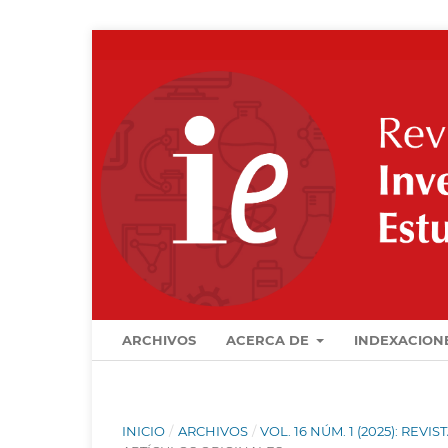
ARCHIVOS
ACERCA DE
INDEXACION
INICIO
/
ARCHIVOS
/
VOL. 16 NÚM. 1 (2025): REV