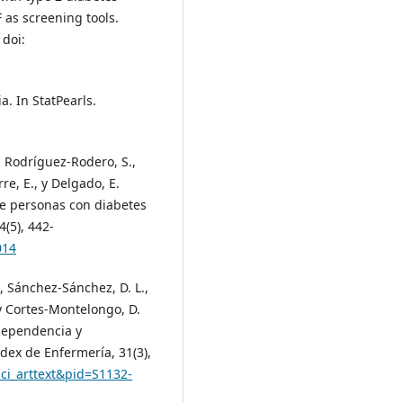
 as screening tools.
 doi:
a. In StatPearls.
., Rodríguez-Rodero, S.,
e, E., y Delgado, E.
de personas con diabetes
4(5), 442-
014
., Sánchez-Sánchez, D. L.,
 y Cortes-Montelongo, D.
 dependencia y
dex de Enfermería, 31(3),
=sci_arttext&pid=S1132-