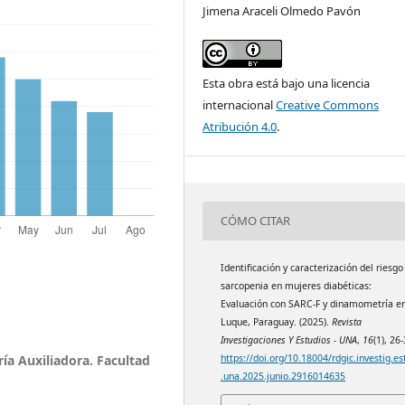
Jimena Araceli Olmedo Pavón
Esta obra está bajo una licencia
internacional
Creative Commons
Atribución 4.0
.
CÓMO CITAR
Identificación y caracterización del riesgo
sarcopenia en mujeres diabéticas:
Evaluación con SARC-F y dinamometría e
Luque, Paraguay. (2025).
Revista
Investigaciones Y Estudios - UNA
,
16
(1), 26-
a Auxiliadora. Facultad
https://doi.org/10.18004/rdgic.investig.es
.una.2025.junio.2916014635