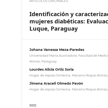
ARTÍCULOS ORIGINALES
Identificación y caracteriz
mujeres diabéticas: Evalua
Luque, Paraguay
Johana Vanessa Meza-Paredes
Universidad María Auxiliadora. Facultad de Medi
Alonso, Paraguay
Lourdes Alicia Ortiz Soria
Hogar de reposo Simeona. Mariano Roque Alonso
Jimena Araceli Olmedo Pavón
Hogar de reposo Simeona. Mariano Roque Alonso
DOI: