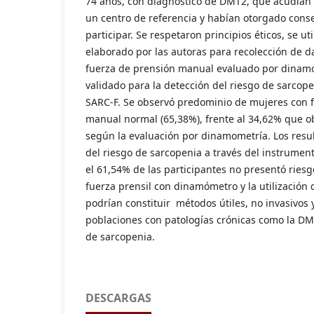
74 años, con diagnóstico de DMT2, que acudían 
un centro de referencia y habían otorgado cons
participar. Se respetaron principios éticos, se u
elaborado por las autoras para recolección de d
fuerza de prensión manual evaluado por dinamo
validado para la detección del riesgo de sarco
SARC-F. Se observó predominio de mujeres con 
manual normal (65,38%), frente al 34,62% que o
según la evaluación por dinamometría. Los resul
del riesgo de sarcopenia a través del instrumen
el 61,54% de las participantes no presentó riesg
fuerza prensil con dinamómetro y la utilización
podrían constituir métodos útiles, no invasivos y
poblaciones con patologías crónicas como la DM
de sarcopenia.
DESCARGAS