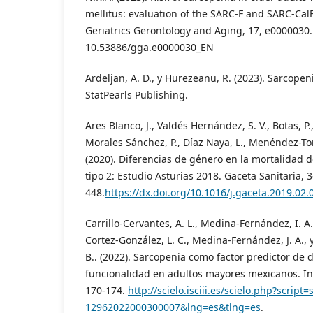
mellitus: evaluation of the SARC-F and SARC-CalF
Geriatrics Gerontology and Aging, 17, e0000030.
10.53886/gga.e0000030_EN
Ardeljan, A. D., y Hurezeanu, R. (2023). Sarcopeni
StatPearls Publishing.
Ares Blanco, J., Valdés Hernández, S. V., Botas, P
Morales Sánchez, P., Díaz Naya, L., Menéndez-Torr
(2020). Diferencias de género en la mortalidad 
tipo 2: Estudio Asturias 2018. Gaceta Sanitaria, 3
448.
https://dx.doi.org/10.1016/j.gaceta.2019.02.
Carrillo-Cervantes, A. L., Medina-Fernández, I. A
Cortez-González, L. C., Medina-Fernández, J. A.,
B.. (2022). Sarcopenia como factor predictor de
funcionalidad en adultos mayores mexicanos. In
170-174.
http://scielo.isciii.es/scielo.php?script
12962022000300007&lng=es&tlng=es
.