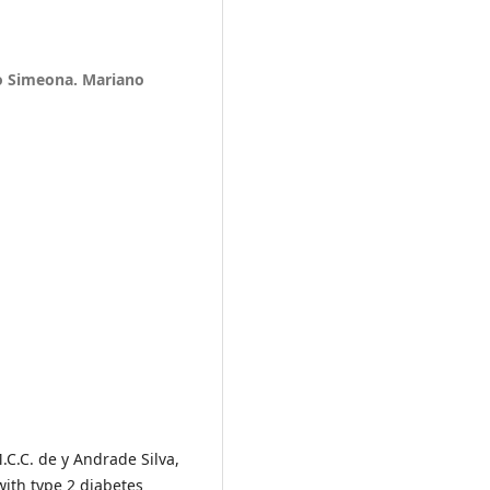
o Simeona. Mariano
.C.C. de y Andrade Silva,
 with type 2 diabetes