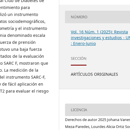
al Club de Diabetes de
entimiento para
tilizó un instrumento
NÚMERO
atos sociodemográficos,
metría y el instrumento
Vol. 16 Núm. 1 (2025): Revista
penia denominado escala
investigaciones y estudios - 
fuerza de prensión
: Enero-Junio
btuvo una baja fuerza
tados de la evaluación
SECCIÓN
to SARC F, mostraron que
o. La medición de la
ARTÍCULOS ORIGINALES
 del instrumento SARC-F,
 de fácil aplicación en
T2 para evaluar el riesgo
LICENCIA
Derechos de autor 2025 Johana Vane
Meza-Paredes, Lourdes Alicia Ortiz Sor