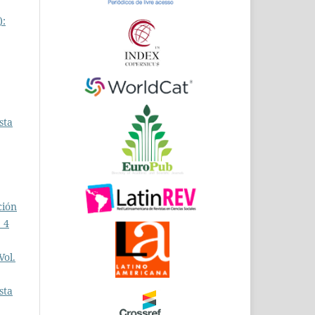
):
sta
ción
 4
Vol.
sta