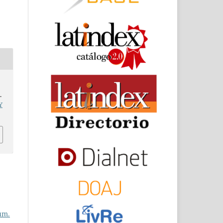
.
Y
úm.