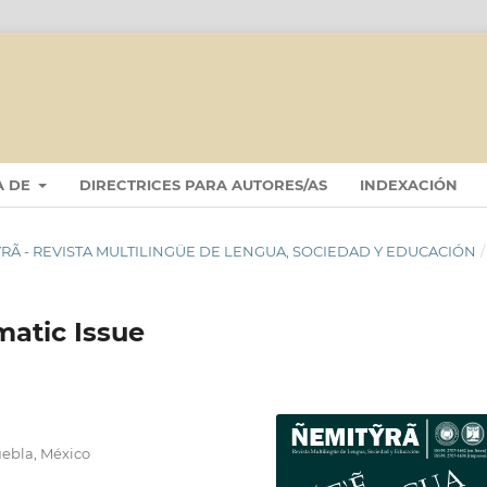
A DE
DIRECTRICES PARA AUTORES/AS
INDEXACIÓN
ITỸRÃ - REVISTA MULTILINGÜE DE LENGUA, SOCIEDAD Y EDUCACIÓN
/
ematic Issue
ebla, México