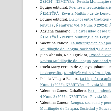
2 (2024): ÑEMITỸRÃ - Revista Multilingüe
Equipo editorial,
Puentes interdisciplinar
ÑEMITỸRÃ - Revista Multilingüe de Lengu
Equipo editorial,
Diálogos entre tradición
lenguas
,
Ñemitỹrã: Vol. 6 Núm. 3 (2024):
Adriana Caamaño ,
La diversidad desde u
ÑEMITỸRÃ - Revista Multilingüe de Lengu
Valentina Canese,
La investigación en ep
Multilingüe de Lengua, Sociedad y Educa
Juan Abasolo, Naia Eguskiza,
Prosodia y va
Revista Multilingüe de Lengua, Sociedad 
Estela Mary Peralta de Aguayo, Johanna Ri
Lexicografía
,
Ñemitỹrã: Vol. 8 Núm. 1 (2
Delicia Villagra-Batoux,
La Lingüística ap
Núm. 1 (2022): ÑEMITỸRÃ - Revista Multil
Valentina Canese Caballero,
Post-pandemia
4 Núm. 2 (2022): ÑEMITỸRÃ - Revista Mult
Valentina Canese,
Lengua, sociedad y pen
Multilingüe de Lengua, Sociedad y Educa