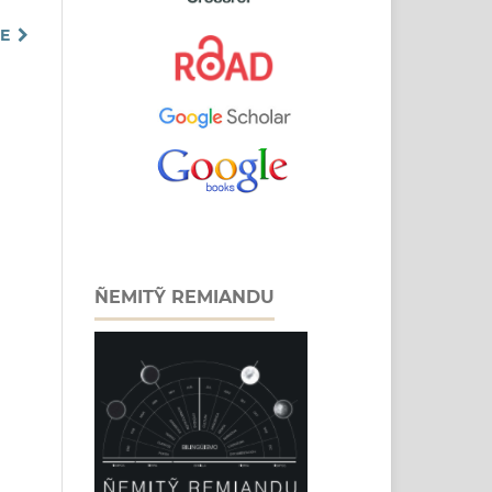
TE
ÑEMITỸ REMIANDU