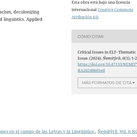
Esta obra está bajo una licencia
internacional
Creative Commons
acism, decolonizing
Atribución 4.0
.
 linguistics. Applied
CÓMO CITAR
Critical Issues in ELT- Thematic
Issue. (2024).
Ñemitỹrã
,
6
(1), 1-2
https://doi.org/10.47133/NEMIT
RA20240601ed
MÁS FORMATOS DE CITA
ones en el campo de las Letras y la Lingüística
,
Ñemitỹrã: Vol. 6 N