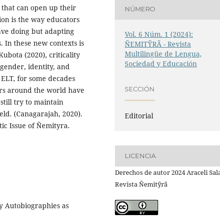
 that can open up their
NÚMERO
ion is the way educators
ave doing but adapting
Vol. 6 Núm. 1 (2024):
. In these new contexts is
ÑEMITỸRÃ - Revista
Multilingüe de Lengua,
ubota (2020), criticality
Sociedad y Educación
 gender, identity, and
in ELT, for some decades
SECCIÓN
lars around the world have
till try to maintain
ield. (Canagarajah, 2020).
Editorial
tic Issue of Ñemityra.
LICENCIA
Derechos de autor 2024 Araceli Sala
Revista Ñemitỹrã
cy Autobiographies as