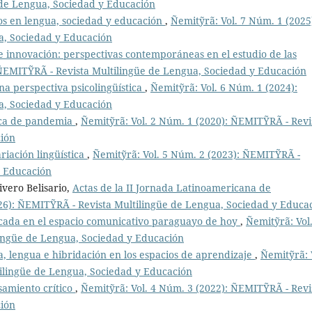
 de Lengua, Sociedad y Educación
ios en lengua, sociedad y educación
,
Ñemitỹrã: Vol. 7 Núm. 1 (2025
a, Sociedad y Educación
 e innovación: perspectivas contemporáneas en el estudio de las
 ÑEMITỸRÃ - Revista Multilingüe de Lengua, Sociedad y Educación
na perspectiva psicolingüística
,
Ñemitỹrã: Vol. 6 Núm. 1 (2024):
a, Sociedad y Educación
oca de pandemia
,
Ñemitỹrã: Vol. 2 Núm. 1 (2020): ÑEMITỸRÃ - Revi
ción
riación lingüística
,
Ñemitỹrã: Vol. 5 Núm. 2 (2023): ÑEMITỸRÃ -
y Educación
vero Belisario,
Actas de la II Jornada Latinoamericana de
026): ÑEMITỸRÃ - Revista Multilingüe de Lengua, Sociedad y Educa
licada en el espacio comunicativo paraguayo de hoy
,
Ñemitỹrã: Vol.
ingüe de Lengua, Sociedad y Educación
, lengua e hibridación en los espacios de aprendizaje
,
Ñemitỹrã: 
ilingüe de Lengua, Sociedad y Educación
samiento crítico
,
Ñemitỹrã: Vol. 4 Núm. 3 (2022): ÑEMITỸRÃ - Revi
ción