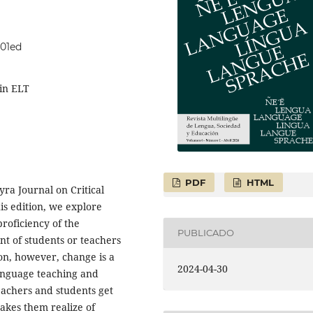
601ed
 in ELT
PDF
HTML
ra Journal on Critical
is edition, we explore
proficiency of the
PUBLICADO
t of students or teachers
on, however, change is a
2024-04-30
Language teaching and
achers and students get
makes them realize of