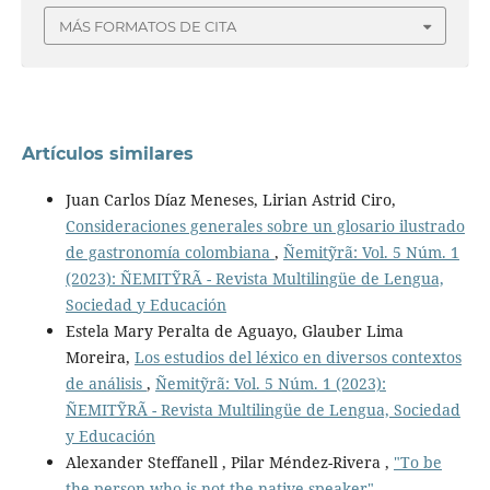
MÁS FORMATOS DE CITA
Artículos similares
Juan Carlos Díaz Meneses, Lirian Astrid Ciro,
Consideraciones generales sobre un glosario ilustrado
de gastronomía colombiana
,
Ñemitỹrã: Vol. 5 Núm. 1
(2023): ÑEMITỸRÃ - Revista Multilingüe de Lengua,
Sociedad y Educación
Estela Mary Peralta de Aguayo, Glauber Lima
Moreira,
Los estudios del léxico en diversos contextos
de análisis
,
Ñemitỹrã: Vol. 5 Núm. 1 (2023):
ÑEMITỸRÃ - Revista Multilingüe de Lengua, Sociedad
y Educación
Alexander Steffanell , Pilar Méndez-Rivera ,
"To be
the person who is not the native speaker".