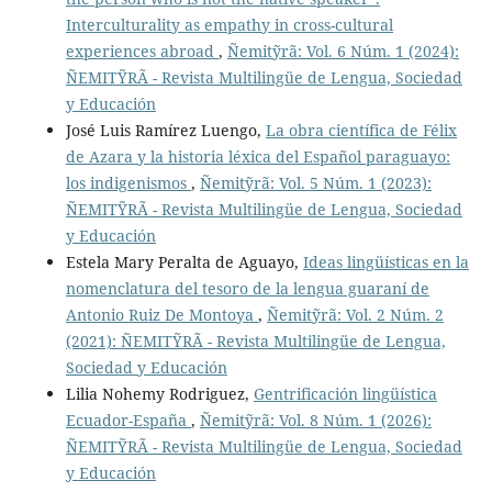
Interculturality as empathy in cross-cultural
experiences abroad
,
Ñemitỹrã: Vol. 6 Núm. 1 (2024):
ÑEMITỸRÃ - Revista Multilingüe de Lengua, Sociedad
y Educación
José Luis Ramírez Luengo,
La obra científica de Félix
de Azara y la historia léxica del Español paraguayo:
los indigenismos
,
Ñemitỹrã: Vol. 5 Núm. 1 (2023):
ÑEMITỸRÃ - Revista Multilingüe de Lengua, Sociedad
y Educación
Estela Mary Peralta de Aguayo,
Ideas lingüísticas en la
nomenclatura del tesoro de la lengua guaraní de
Antonio Ruiz De Montoya
,
Ñemitỹrã: Vol. 2 Núm. 2
(2021): ÑEMITỸRÃ - Revista Multilingüe de Lengua,
Sociedad y Educación
Lilia Nohemy Rodriguez,
Gentrificación lingüística
Ecuador-España
,
Ñemitỹrã: Vol. 8 Núm. 1 (2026):
ÑEMITỸRÃ - Revista Multilingüe de Lengua, Sociedad
y Educación