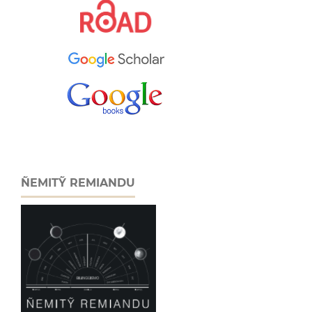
ÑEMITỸ REMIANDU