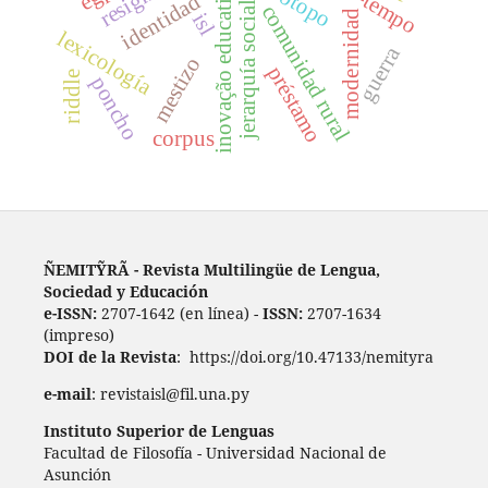
inovação educativa
identidad
jerarquía social
comunidad rural
modernidad
isl
lexicología
guerra
mestizo
préstamo
riddle
poncho
corpus
ÑEMITỸRÃ - Revista Multilingüe de Lengua,
Sociedad y Educación
e-ISSN:
2707-1642 (en línea) -
ISSN:
2707-1634
(impreso)
DOI de la Revista
: https://doi.org/10.47133/nemityra
e-mail
: revistaisl@fil.una.py
Instituto Superior de Lenguas
Facultad de Filosofía - Universidad Nacional de
Asunción