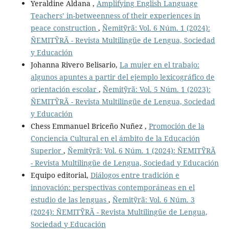
Yeraldine Aldana ,
Amplifying English Language
Teachers’ in-betweenness of their experiences in
peace construction
,
Ñemitỹrã: Vol. 6 Núm. 1 (2024):
ÑEMITỸRÃ - Revista Multilingüe de Lengua, Sociedad
y Educación
Johanna Rivero Belisario,
La mujer en el trabajo:
algunos apuntes a partir del ejemplo lexicográfico de
orientación escolar
,
Ñemitỹrã: Vol. 5 Núm. 1 (2023):
ÑEMITỸRÃ - Revista Multilingüe de Lengua, Sociedad
y Educación
Chess Emmanuel Briceño Nuñez ,
Promoción de la
Conciencia Cultural en el ámbito de la Educación
Superior
,
Ñemitỹrã: Vol. 6 Núm. 1 (2024): ÑEMITỸRÃ
- Revista Multilingüe de Lengua, Sociedad y Educación
Equipo editorial,
Diálogos entre tradición e
innovación: perspectivas contemporáneas en el
estudio de las lenguas
,
Ñemitỹrã: Vol. 6 Núm. 3
(2024): ÑEMITỸRÃ - Revista Multilingüe de Lengua,
Sociedad y Educación