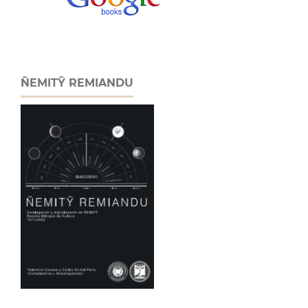
ÑEMITỸ REMIANDU