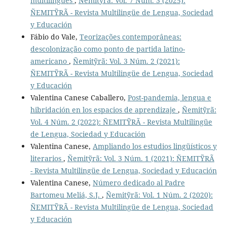
multilingües
,
Ñemitỹrã: Vol. 7 Núm. 3 (2025):
ÑEMITỸRÃ - Revista Multilingüe de Lengua, Sociedad
y Educación
Fábio do Vale,
Teorizações contemporâneas:
descolonização como ponto de partida latino-
americano
,
Ñemitỹrã: Vol. 3 Núm. 2 (2021):
ÑEMITỸRÃ - Revista Multilingüe de Lengua, Sociedad
y Educación
Valentina Canese Caballero,
Post-pandemia, lengua e
hibridación en los espacios de aprendizaje
,
Ñemitỹrã:
Vol. 4 Núm. 2 (2022): ÑEMITỸRÃ - Revista Multilingüe
de Lengua, Sociedad y Educación
Valentina Canese,
Ampliando los estudios lingüísticos y
literarios
,
Ñemitỹrã: Vol. 3 Núm. 1 (2021): ÑEMITỸRÃ
- Revista Multilingüe de Lengua, Sociedad y Educación
Valentina Canese,
Número dedicado al Padre
Bartomeu Meliá, S.J.
,
Ñemitỹrã: Vol. 1 Núm. 2 (2020):
ÑEMITỸRÃ - Revista Multilingüe de Lengua, Sociedad
y Educación