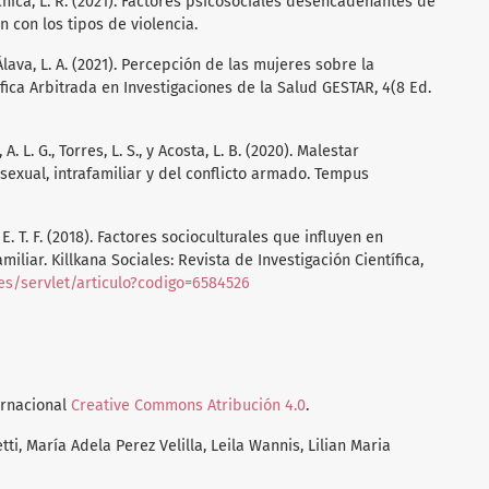
áchica, L. R. (2021). Factores psicosociales desencadenantes de
ón con los tipos de violencia.
Álava, L. A. (2021). Percepción de las mujeres sobre la
tífica Arbitrada en Investigaciones de la Salud GESTAR, 4(8 Ed.
 A. L. G., Torres, L. S., y Acosta, L. B. (2020). Malestar
 sexual, intrafamiliar y del conflicto armado. Tempus
zo, E. T. F. (2018). Factores socioculturales que influyen en
iliar. Killkana Sociales: Revista de Investigación Científica,
a.es/servlet/articulo?codigo=6584526
ernacional
Creative Commons Atribución 4.0
.
ti, María Adela Perez Velilla, Leila Wannis, Lilian Maria