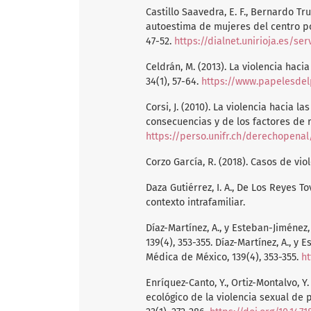
Castillo Saavedra, E. F., Bernardo Truj
autoestima de mujeres del centro po
47-52.
https://dialnet.unirioja.es/se
Celdrán, M. (2013). La violencia haci
34(1), 57-64.
https://www.papelesdel
Corsi, J. (2010). La violencia hacia 
consecuencias y de los factores de 
https://perso.unifr.ch/derechopena
Corzo García, R. (2018). Casos de viol
Daza Gutiérrez, I. A., De Los Reyes To
contexto intrafamiliar.
Díaz-Martínez, A., y Esteban-Jiménez,
139(4), 353-355. Díaz-Martínez, A., y 
Médica de México, 139(4), 353-355.
ht
Enríquez-Canto, Y., Ortiz-Montalvo, Y. J
ecológico de la violencia sexual de