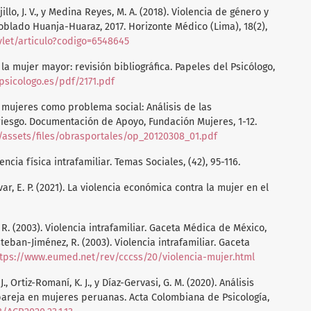
illo, J. V., y Medina Reyes, M. A. (2018). Violencia de género y
blado Huanja-Huaraz, 2017. Horizonte Médico (Lima), 18(2),
rvlet/articulo?codigo=6548645
a la mujer mayor: revisión bibliográfica. Papeles del Psicólogo,
psicologo.es/pdf/2171.pdf
las mujeres como problema social: Análisis de las
riesgo. Documentación de Apoyo, Fundación Mujeres, 1-12.
l/assets/files/obrasportales/op_20120308_01.pdf
encia física intrafamiliar. Temas Sociales, (42), 95-116.
var, E. P. (2021). La violencia económica contra la mujer en el
 R. (2003). Violencia intrafamiliar. Gaceta Médica de México,
Esteban-Jiménez, R. (2003). Violencia intrafamiliar. Gaceta
tps://www.eumed.net/rev/cccss/20/violencia-mujer.html
., Ortiz-Romaní, K. J., y Díaz-Gervasi, G. M. (2020). Análisis
 pareja en mujeres peruanas. Acta Colombiana de Psicología,