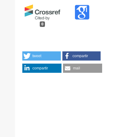
0
tweet
compartir
compartir
mail