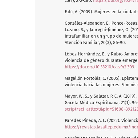
23(1), 272-286.
https://doi.org/10.1471
Falú, A. (2009). Mujeres en la ciudad
González-Alexander, E., Ponce-Rosas, E
Lozano, S., y Jáuregui-Jiménez, O. (20
intrafamiliar en un grupo de mujere
Atención Familiar, 20(3), 86-90.
López-Hernández, E., y Rubio-Amores,
violencia de género durante emergenc
https://doi.org/10.33210/ca.v9i2.309
Magallón Portolés, C. (2005). Epistem
violencia hacia las mujeres. Feminism
Mayor, W. S., y Salazar, P. C. A. (201
Gaceta Médica Espirituana, 21(1), 96
script=sci_arttext&pid=S1608-8921
Paredes Pineda, A. L. (2022). Violencia
https://revistas.lasallep.edu.mx/in