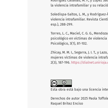
Rodríguez Casallas, M. F., y López S
la violencia intrafamiliar y su relaci
Soledispa-Saltos, L. M., y Rodríguez-
violencia intrafamiliar. Revista Cien
esp.), 288-299.
Torres, L. C., Maciel, C. G. G., Mendoza,
psicológico en víctimas de violencia
Psicológico, 3(1), 81-102.
Zhicay, M. M. I., Segarra, J. I. T., y La
mujeres víctimas de violencia intrafam
2(3), 187-196.
https://dialnet.unirioj
Esta obra está bajo una licencia int
Derechos de autor 2025 Paola Toffolet
Raquel Britez Enciso