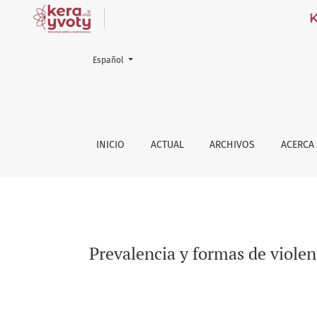
Ker
Cambiar el idioma. El actual es:
Español
Prevalencia y formas de violencia intrafamil
INICIO
ACTUAL
ARCHIVOS
ACERCA
Prevalencia y formas de violen