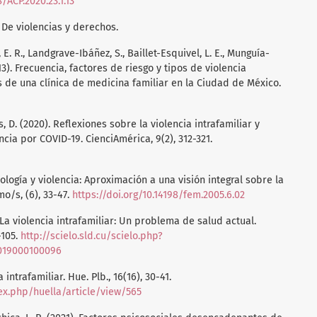
8/ACP.2020.23.1.13
: De violencias y derechos.
. R., Landgrave-Ibáñez, S., Baillet-Esquivel, L. E., Munguía-
13). Frecuencia, factores de riesgo y tipos de violencia
s de una clínica de medicina familiar en la Ciudad de México.
 D. (2020). Reflexiones sobre la violencia intrafamiliar y
ia por COVID-19. CienciAmérica, 9(2), 312-321.
ología y violencia: Aproximación a una visión integral sobre la
o/s, (6), 33-47.
https://doi.org/10.14198/fem.2005.6.02
9). La violencia intrafamiliar: Un problema de salud actual.
-105.
http://scielo.sld.cu/scielo.php?
2019000100096
 intrafamiliar. Hue. Plb., 16(16), 30-41.
dex.php/huella/article/view/565