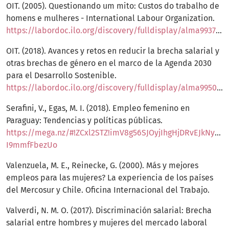
OIT. (2005). Questionando um mito: Custos do trabalho de
homens e mulheres - International Labour Organization.
https://labordoc.ilo.org/discovery/fulldisplay/alma993775443402676/41ILO_INST:41ILO_V2
OIT. (2018). Avances y retos en reducir la brecha salarial y
otras brechas de género en el marco de la Agenda 2030
para el Desarrollo Sostenible.
https://labordoc.ilo.org/discovery/fulldisplay/alma995074093302676/41ILO_INST:41ILO_V2
Serafini, V., Egas, M. I. (2018). Empleo femenino en
Paraguay: Tendencias y políticas públicas.
https://mega.nz/#!ZCxl2STZ!imV8g56SJOyjIhgHjDRvEJkNybM
I9mmfFbezUo
Valenzuela, M. E., Reinecke, G. (2000). Más y mejores
empleos para las mujeres? La experiencia de los países
del Mercosur y Chile. Oficina Internacional del Trabajo.
Valverdi, N. M. O. (2017). Discriminación salarial: Brecha
salarial entre hombres y mujeres del mercado laboral