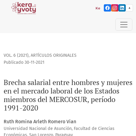
Kera yvoty: reflexiones
A
Brecha salarial entre hombres y mujeres en el mercado la
VOL. 6 (2021)
,
ARTÍCULOS ORIGINALES
Publicado 30-11-2021
Brecha salarial entre hombres y mujeres
en el mercado laboral de los Estados
miembros del MERCOSUR, período
1991-2020
Ruth Romina Arleth Romero Vian
Universidad Nacional de Asunción, Facultad de Ciencias
Económicas. San Lorenzo, Paraguay