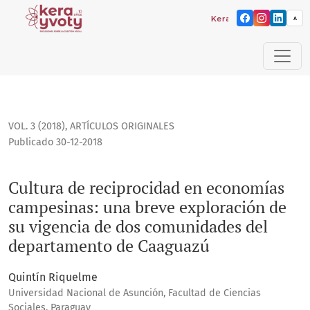
Kera yvoty: reflexiones s
A
Cultura de reciprocidad en economías campesinas: una br
VOL. 3 (2018)
,
ARTÍCULOS ORIGINALES
Publicado 30-12-2018
Cultura de reciprocidad en economías
campesinas: una breve exploración de
su vigencia de dos comunidades del
departamento de Caaguazú
Quintín Riquelme
Universidad Nacional de Asunción, Facultad de Ciencias
Sociales, Paraguay