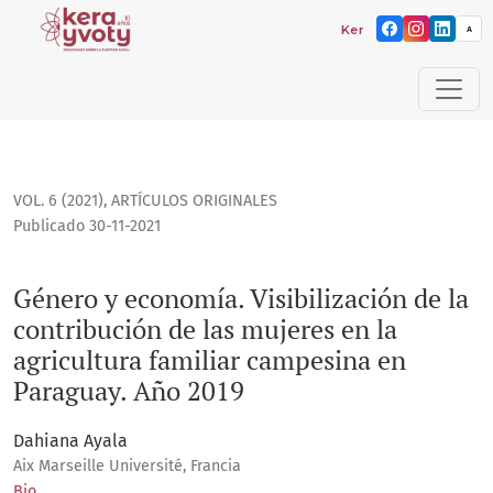
Kera yvoty: reflexiones s
A
Género y economía. Visibilización de la contribución de las
VOL. 6 (2021)
,
ARTÍCULOS ORIGINALES
Publicado 30-11-2021
Género y economía. Visibilización de la
contribución de las mujeres en la
agricultura familiar campesina en
Paraguay. Año 2019
Dahiana Ayala
Aix Marseille Université, Francia
Bio