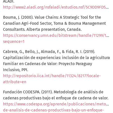
ALADI.
http://www2.aladi.org/nsfaladi/estudios.nsf/5C9DD9FD56F97512032585610061B4D8/$FILE/236.pdf
Bouma, J. (2000). Value Chains: A Strategic Tool for the
Canadian Agri-Food Sector, Toma & Bouma Management
Consultants. Alberta presentation, Canada.
https://conservancy.umn.edu/bitstream/handle/11299/147
sequence=1
Cabrera, G., Bello, J., Almada, F., & Fida, R. I. (2019).
Capitalización de experiencias: inclusión de la agricultura
Familiar en Cadenas de Valor: Proyecto Paraguay
Inclusivo, PPI.
http://repositorio.iica.int/handle/11324/8217?locale-
attribute=en
Fundación CODESPA. (2011). Metodología de análisis de
cadenas productivas bajo el enfoque de cadena de valor.
https://www.codespa.org/aprende/publicaciones/metodol
de-analisis-de-cadenas-productivas-bajo-un-enfoque-