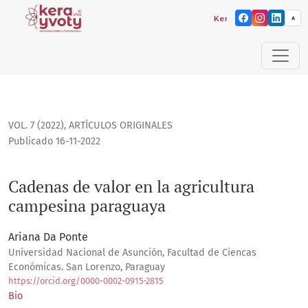
Kera yvoty: reflexiones 
A
Cadenas de valor en la agricultura campesina paraguaya
VOL. 7 (2022)
,
ARTÍCULOS ORIGINALES
Publicado 16-11-2022
Cadenas de valor en la agricultura
campesina paraguaya
Ariana Da Ponte
Universidad Nacional de Asunción, Facultad de Ciencas
Económicas. San Lorenzo, Paraguay
https://orcid.org/0000-0002-0915-2815
Bio