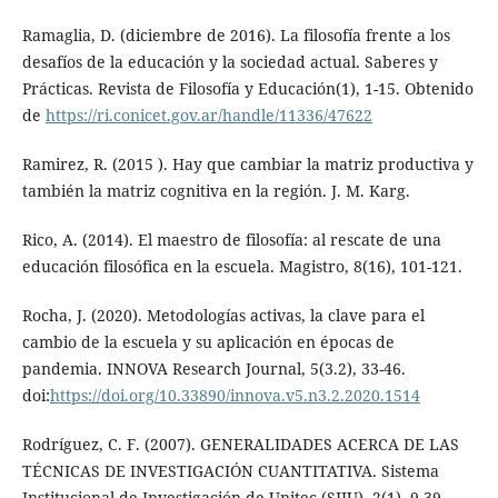
Ramaglia, D. (diciembre de 2016). La filosofía frente a los
desafíos de la educación y la sociedad actual. Saberes y
Prácticas. Revista de Filosofía y Educación(1), 1-15. Obtenido
de
https://ri.conicet.gov.ar/handle/11336/47622
Ramirez, R. (2015 ). Hay que cambiar la matriz productiva y
también la matriz cognitiva en la región. J. M. Karg.
Rico, A. (2014). El maestro de filosofía: al rescate de una
educación filosófica en la escuela. Magistro, 8(16), 101-121.
Rocha, J. (2020). Metodologías activas, la clave para el
cambio de la escuela y su aplicación en épocas de
pandemia. INNOVA Research Journal, 5(3.2), 33-46.
doi:
https://doi.org/10.33890/innova.v5.n3.2.2020.1514
Rodríguez, C. F. (2007). GENERALIDADES ACERCA DE LAS
TÉCNICAS DE INVESTIGACIÓN CUANTITATIVA. Sistema
Institucional de Investigación de Unitec (SIIU), 2(1), 9-39.