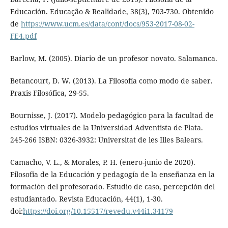
Educación. Educação & Realidade, 38(3), 703-730. Obtenido
de
https://www.ucm.es/data/cont/docs/953-2017-08-02-
FE4.pdf
Barlow, M. (2005). Diario de un profesor novato. Salamanca.
Betancourt, D. W. (2013). La Filosofía como modo de saber.
Praxis Filosófica, 29-55.
Bournisse, J. (2017). Modelo pedagógico para la facultad de
estudios virtuales de la Universidad Adventista de Plata.
245-266 ISBN: 0326-3932: Universitat de les Illes Balears.
Camacho, V. L., & Morales, P. H. (enero-junio de 2020).
Filosofía de la Educación y pedagogía de la enseñanza en la
formación del profesorado. Estudio de caso, percepción del
estudiantado. Revista Educación, 44(1), 1-30.
doi:
https://doi.org/10.15517/revedu.v44i1.34179