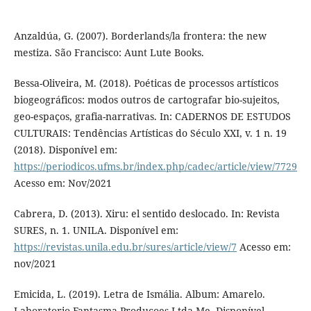
Anzaldúa, G. (2007). Borderlands/la frontera: the new
mestiza. São Francisco: Aunt Lute Books.
Bessa-Oliveira, M. (2018). Poéticas de processos artísticos
biogeográficos: modos outros de cartografar bio-sujeitos,
geo-espaços, grafia-narrativas. In: CADERNOS DE ESTUDOS
CULTURAIS: Tendências Artísticas do Século XXI, v. 1 n. 19
(2018). Disponível em:
https://periodicos.ufms.br/index.php/cadec/article/view/7729
Acesso em: Nov/2021
Cabrera, D. (2013). Xiru: el sentido deslocado. In: Revista
SURES, n. 1. UNILA. Disponível em:
https://revistas.unila.edu.br/sures/article/view/7
Acesso em:
nov/2021
Emicida, L. (2019). Letra de Ismália. Album: Amarelo.
Laboratorio Fantasma Producoes Ltda Me. Disponível