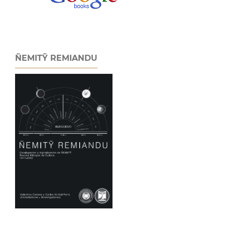
ÑEMITỸ REMIANDU