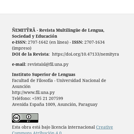
ÑEMITỸRÃ - Revista Multilingüe de Lengua,
Sociedad y Educación
e-ISSN:
2707-1642 (en línea) -
ISSN:
2707-1634
(impreso)
DOI de la Revista
: https://doi.org/10.47133/nemityra
e-mail
: revistaisl@fil.una.py
Instituto Superior de Lenguas
Facultad de Filosofía - Universidad Nacional de
Asunción
http://www.fil.una.py
Teléfono: +595 21 207599
Avenida España 1009, Asunción, Paraguay
Esta obra está bajo licencia internacional
Creative
Commons Atribución 4.0.