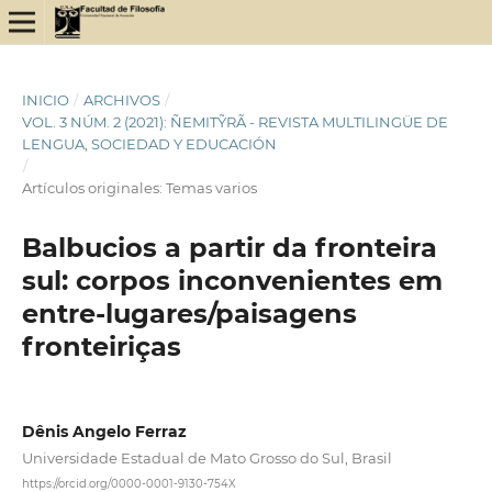
INICIO
/
ARCHIVOS
/
VOL. 3 NÚM. 2 (2021): ÑEMITỸRÃ - REVISTA MULTILINGÜE DE
LENGUA, SOCIEDAD Y EDUCACIÓN
/
Artículos originales: Temas varios
Balbucios a partir da fronteira
sul: corpos inconvenientes em
entre-lugares/paisagens
fronteiriças
Dênis Angelo Ferraz
Universidade Estadual de Mato Grosso do Sul, Brasil
https://orcid.org/0000-0001-9130-754X