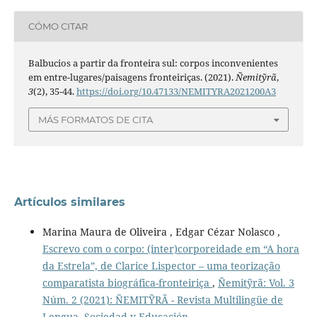
CÓMO CITAR
Balbucios a partir da fronteira sul: corpos inconvenientes
em entre-lugares/paisagens fronteiriças. (2021).
Ñemitỹrã
,
3
(2), 35-44.
https://doi.org/10.47133/NEMITYRA2021200A3
MÁS FORMATOS DE CITA
Artículos similares
Marina Maura de Oliveira , Edgar Cézar Nolasco ,
Escrevo com o corpo: (inter)corporeidade em “A hora
da Estrela”, de Clarice Lispector – uma teorização
comparatista biográfica-fronteiriça
,
Ñemitỹrã: Vol. 3
Núm. 2 (2021): ÑEMITỸRÃ - Revista Multilingüe de
Lengua, Sociedad y Educación