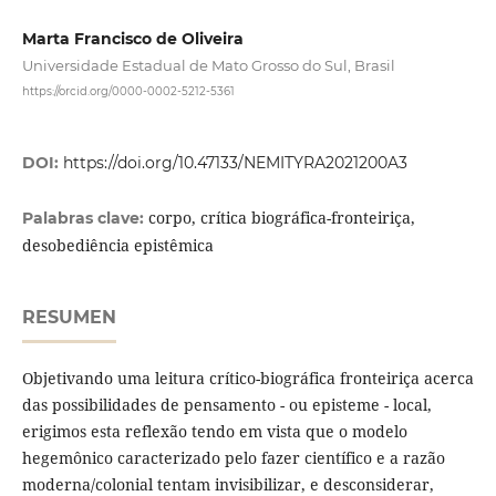
Marta Francisco de Oliveira
Universidade Estadual de Mato Grosso do Sul, Brasil
https://orcid.org/0000-0002-5212-5361
DOI:
https://doi.org/10.47133/NEMITYRA2021200A3
corpo, crítica biográfica-fronteiriça,
Palabras clave:
desobediência epistêmica
RESUMEN
Objetivando uma leitura crítico-biográfica fronteiriça acerca
das possibilidades de pensamento - ou episteme - local,
erigimos esta reflexão tendo em vista que o modelo
hegemônico caracterizado pelo fazer científico e a razão
moderna/colonial tentam invisibilizar, e desconsiderar,