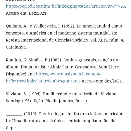
https://periodicos.ufms.br/index.php/cadec/article/view/7725
.
Acesso em: Dez/2021
Quijano, A.; e Wallerstein, I. (1992). La americanidad como
concepto, o América en el moderno sistema mundial. In:
Revista Internacional de Ciencias Sociales. Vol. XLIV, núm. 4,
Catalunya.
Rondon, G; Simões, P. (1982). Sonhos guaranis, canção do
álbum: Doma. Artista: Almir Sater. Gravadora: Som Livre.
Disponível em:
https://www.musixmatch.com/pt-
br/letras/Almir-Sater/Sonhos-guaranis
Acesso em: dez/2021.
Silviano, S. (1994). Em liberdade: uma ficção de Silviano
Santiago. 5ª edição. Rio de Janeiro, Rocco.
_________. (2019). O entre-lugar do discurso latino-americano.
In: Uma literatura nos trópicos: edição ampliada. Recife:
Cepe.