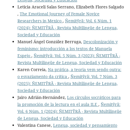
Leticia Araceli Salas Serrano, Elizabeth Flores Salgado
,
The Emotional Journey of Female Novice
Researchers in Mexico
,
Ñemitỹrã: Vol. 6 Núm. 1
(2024): ÑEMITỸRÃ - Revista Multilingüe de Lengua,
Sociedad y Educación
Manuel Ángel González Berruga,
Descolonización y
feminismo: introducción a los textos de Manuela
Espejo
,
Ñemitỹrã: Vol. 5 Núm. 3 (2023): ÑEMITỸRÃ -
Revista Multilingüe de Lengua, Sociedad y Educación
Karen Correia,
Na prática, a teoria vem sendo outra:
o esvaziamento da crítica
,
Ñemitỹrã: Vol. 7 Núm. 3
(2025): ÑEMITỸRÃ - Revista Multilingüe de Lengua,
Sociedad y Educación
Jairo Adrián-Hernández,
Los círculos socráticos para
la promoción de la lectura en el aula ILE
,
Ñemitỹrã:
Vol. 6 Núm. 1 (2024): ÑEMITỸRÃ - Revista Multilingüe
de Lengua, Sociedad y Educación
Valentina Canese,
Lengua, sociedad y pensamiento