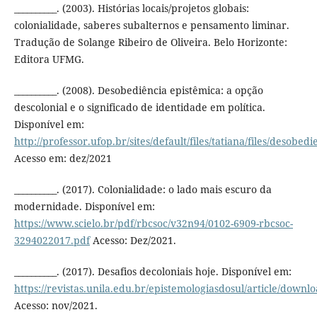
__________. (2003). Histórias locais/projetos globais:
colonialidade, saberes subalternos e pensamento liminar.
Tradução de Solange Ribeiro de Oliveira. Belo Horizonte:
Editora UFMG.
__________. (2008). Desobediência epistêmica: a opção
descolonial e o significado de identidade em política.
Disponível em:
http://professor.ufop.br/sites/default/files/tatiana/files/desobe
Acesso em: dez/2021
__________. (2017). Colonialidade: o lado mais escuro da
modernidade. Disponível em:
https://www.scielo.br/pdf/rbcsoc/v32n94/0102-6909-rbcsoc-
3294022017.pdf
Acesso: Dez/2021.
__________. (2017). Desafios decoloniais hoje. Disponível em:
https://revistas.unila.edu.br/epistemologiasdosul/article/downl
Acesso: nov/2021.