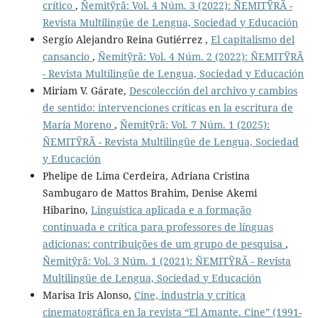
crítico
,
Ñemitỹrã: Vol. 4 Núm. 3 (2022): ÑEMITỸRÃ -
Revista Multilingüe de Lengua, Sociedad y Educación
Sergio Alejandro Reina Gutiérrez ,
El capitalismo del
cansancio
,
Ñemitỹrã: Vol. 4 Núm. 2 (2022): ÑEMITỸRÃ
- Revista Multilingüe de Lengua, Sociedad y Educación
Miriam V. Gárate,
Descolección del archivo y cambios
de sentido: intervenciones críticas en la escritura de
María Moreno
,
Ñemitỹrã: Vol. 7 Núm. 1 (2025):
ÑEMITỸRÃ - Revista Multilingüe de Lengua, Sociedad
y Educación
Phelipe de Lima Cerdeira, Adriana Cristina
Sambugaro de Mattos Brahim, Denise Akemi
Hibarino,
Linguística aplicada e a formação
continuada e crítica para professores de línguas
adicionas: contribuições de um grupo de pesquisa
,
Ñemitỹrã: Vol. 3 Núm. 1 (2021): ÑEMITỸRÃ - Revista
Multilingüe de Lengua, Sociedad y Educación
Marisa Iris Alonso,
Cine, industria y crítica
cinematográfica en la revista “El Amante. Cine” (1991-