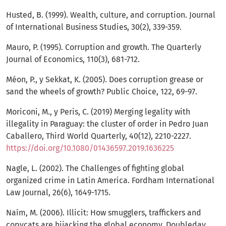
Husted, B. (1999). Wealth, culture, and corruption. Journal
of International Business Studies, 30(2), 339-359.
Mauro, P. (1995). Corruption and growth. The Quarterly
Journal of Economics, 110(3), 681-712.
Méon, P., y Sekkat, K. (2005). Does corruption grease or
sand the wheels of growth? Public Choice, 122, 69-97.
Moriconi, M., y Peris, C. (2019) Merging legality with
illegality in Paraguay: the cluster of order in Pedro Juan
Caballero, Third World Quarterly, 40(12), 2210-2227.
https://doi.org/10.1080/01436597.2019.1636225
Nagle, L. (2002). The Challenges of fighting global
organized crime in Latin America. Fordham International
Law Journal, 26(6), 1649-1715.
Naím, M. (2006). Illicit: How smugglers, traffickers and
copycats are hijacking the global economy. Doubleday.