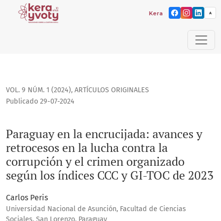
Kera yvoty: reflexiones so
A
Paraguay en la encrucijada: avances y retrocesos en la lucha
VOL. 9 NÚM. 1 (2024)
,
ARTÍCULOS ORIGINALES
Publicado 29-07-2024
Paraguay en la encrucijada: avances y
retrocesos en la lucha contra la
corrupción y el crimen organizado
según los índices CCC y GI-TOC de 2023
Carlos Peris
Universidad Nacional de Asunción, Facultad de Ciencias
Sociales. San Lorenzo, Paraguay