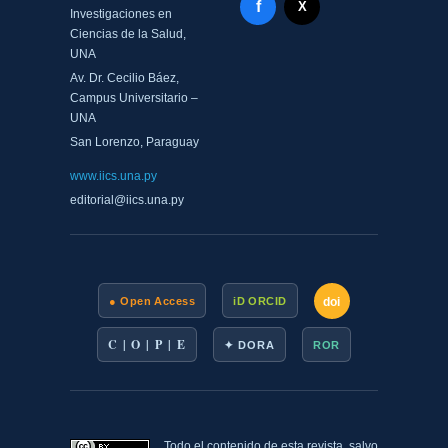
Facebook - Memorias del
f
X Twitter - MIICS UNA
X
Investigaciones en
Ciencias de la Salud,
UNA
Av. Dr. Cecilio Báez,
Campus Universitario –
UNA
San Lorenzo, Paraguay
www.iics.una.py
editorial@iics.una.py
doi
● Open Access
iD ORCID
C | O | P | E
✦ DORA
ROR
Todo el contenido de esta revista, salvo