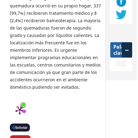
quemadura ocurrió en su propio hogar, 337
(99,7%) recibieron tratamiento médico y 8
(2,4%) recibieron balneoterapia. La mayoría
de las quemaduras fueron de segundo
grado y causadas por líquidos calientes. La
localización más frecuente fue en los
Palabras
miembros inferiores. Es urgente
clave
implementar programas educacionales en
beneficios de la lactancia.
productos naturales
familiares
vulnerabilidad auricular
anticoagulación
anticuerpos
fibrilación auricular
vectores
autoimagen
leishmaniasis
paraguay
anciano
las escuelas, centros comunitarios y medios
caries dental
hipertensión
—
leptospira
dengue
tco
saliva
itapúa
accidente cerebrovascular
de comunicación ya que gran parte de los
accidentes ocurrieron en el ambiente
doméstico pudiendo ser evitados.
G
Scholar