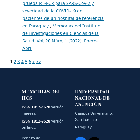
prueba RT-PCR para SARS-CoV-2 y
severidad de la COVID-19 en
pacientes de un hospital de referencia
en Paraguay
,
Memorias del Instituto
de Investigaciones en Ciencias de la
Salud: Vol. 20 Núm. 1 (2022): Enero-
Abril
1
2
3
4
5
6
>
>>
MEMORIAS DEL
UNIVERSIDAD
IICS
NACIONAL DE
ASUNCIÓN
ISSN 1817-4620
versión
impresa
Campus Universitario,
San Lorenzo
ISSN 1812-9528
versión
Paraguay
en línea
Instituto de